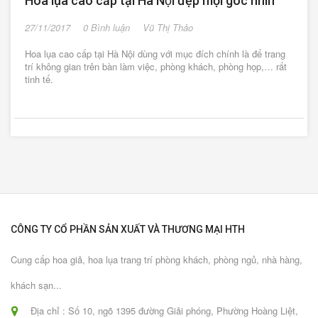
Hoa lụa cao cấp tại Hà Nội đẹp mọi góc nhìn
27/11/2017
0 Bình luận
Vũ Thị Thảo
Hoa lụa cao cấp tại Hà Nội dùng với mục đích chính là để trang
trí không gian trên bàn làm việc, phòng khách, phòng họp,… rất
tinh tế.
CÔNG TY CỔ PHẦN SẢN XUẤT VÀ THƯƠNG MẠI HTH
Cung cấp hoa giả, hoa lụa trang trí phòng khách, phòng ngủ, nhà hàng,
khách sạn...
Địa chỉ : Số 10, ngõ 1395 đường Giải phóng, Phường Hoàng Liệt,