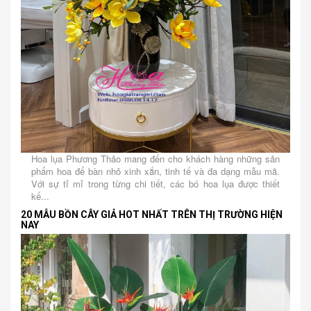
Hoa lụa Phương Thảo mang đến cho khách hàng những sản
phẩm hoa để bàn nhỏ xinh xắn, tinh tế và đa dạng mẫu mã.
Với sự tỉ mỉ trong từng chi tiết, các bó hoa lụa được thiết
kế...
20 MẪU BỒN CÂY GIẢ HOT NHẤT TRÊN THỊ TRƯỜNG HIỆN
NAY