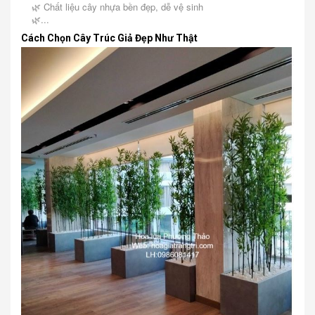
🌿 Chất liệu cây nhựa bền đẹp, dễ vệ sinh
🌿...
Cách Chọn Cây Trúc Giả Đẹp Như Thật