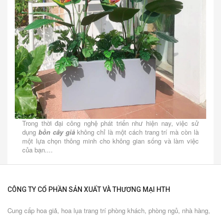
Trong thời đại công nghệ phát triển như hiện nay, việc sử
dụng
bồn cây giả
không chỉ là một cách trang trí mà còn là
một lựa chọn thông minh cho không gian sống và làm việc
của bạn....
CÔNG TY CỔ PHẦN SẢN XUẤT VÀ THƯƠNG MẠI HTH
Cung cấp hoa giả, hoa lụa trang trí phòng khách, phòng ngủ, nhà hàng,