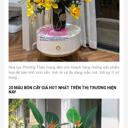
Hoa lụa Phương Thảo mang đến cho khách hàng những sản phẩm
hoa để bàn nhỏ xinh xắn, tinh tế và đa dạng mẫu mã. Với sự tỉ mỉ
trong...
20 MẪU BỒN CÂY GIẢ HOT NHẤT TRÊN THỊ TRƯỜNG HIỆN
NAY