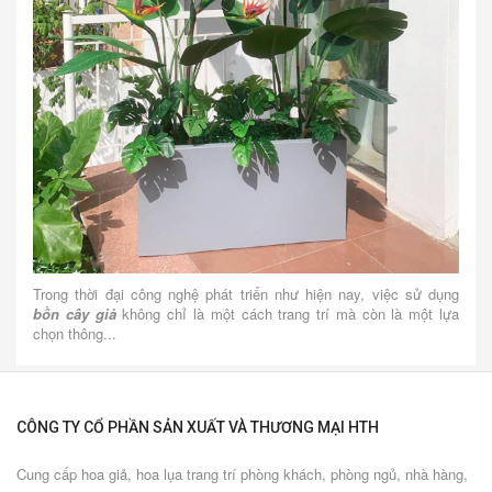
Trong thời đại công nghệ phát triển như hiện nay, việc sử dụng
bồn cây giả
không chỉ là một cách trang trí mà còn là một lựa
chọn thông...
CÔNG TY CỔ PHẦN SẢN XUẤT VÀ THƯƠNG MẠI HTH
Cung cấp hoa giả, hoa lụa trang trí phòng khách, phòng ngủ, nhà hàng,