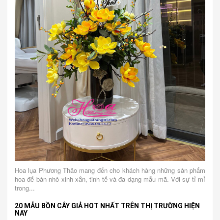
Hoa lụa Phương Thảo mang đến cho khách hàng những sản phẩm
hoa để bàn nhỏ xinh xắn, tinh tế và đa dạng mẫu mã. Với sự tỉ mỉ
trong...
20 MẪU BỒN CÂY GIẢ HOT NHẤT TRÊN THỊ TRƯỜNG HIỆN
NAY