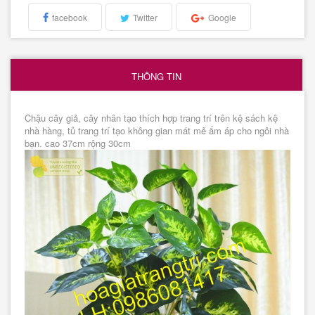
facebook
Twitter
Google
THÔNG TIN
Chậu cây giả, cây nhân tạo thích hợp trang trí trên kệ sách kệ
nhà hàng, tủ trang trí tạo không gian mát mẻ ấm áp cho ngôi nhà
bạn. cao 37cm rộng 30cm