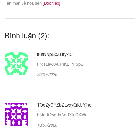
Tản mạn về hoa sen
[Đọc tiếp]
Bình luận (2):
itufNNpBbZHfyxlC
fPdsLavXvuTnKEiirPSpw
25/07/2026
TOdZyCFZbZLvxyQKUYjne
bNlnUQwgUxAoUXfuQXWu
18/07/2026