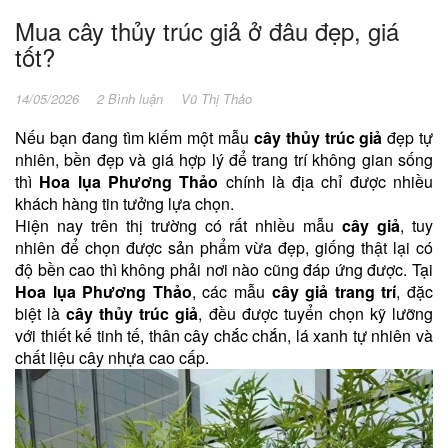
Mua cây thủy trúc giả ở đâu đẹp, giá
tốt?
14/05/2026
2 Bình luận
Vũ Thị Thảo
Nếu bạn đang tìm kiếm một mẫu
cây thủy trúc giả
đẹp tự
nhiên, bền đẹp và giá hợp lý để trang trí không gian sống
thì
Hoa lụa Phương Thảo
chính là địa chỉ được nhiều
khách hàng tin tưởng lựa chọn.
Hiện nay trên thị trường có rất nhiều mẫu
cây giả
, tuy
nhiên để chọn được sản phẩm vừa đẹp, giống thật lại có
độ bền cao thì không phải nơi nào cũng đáp ứng được. Tại
Hoa lụa Phương Thảo
, các mẫu
cây giả trang trí
, đặc
biệt là
cây thủy trúc giả
, đều được tuyển chọn kỹ lưỡng
với thiết kế tinh tế, thân cây chắc chắn, lá xanh tự nhiên và
chất liệu cây nhựa cao cấp.