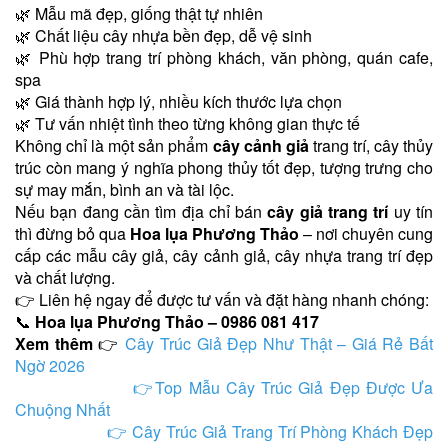
🌿 Mẫu mã đẹp, giống thật tự nhiên
🌿 Chất liệu cây nhựa bền đẹp, dễ vệ sinh
🌿 Phù hợp trang trí phòng khách, văn phòng, quán cafe,
spa
🌿 Giá thành hợp lý, nhiều kích thước lựa chọn
🌿 Tư vấn nhiệt tình theo từng không gian thực tế
Không chỉ là một sản phẩm
cây cảnh giả
trang trí, cây thủy
trúc còn mang ý nghĩa phong thủy tốt đẹp, tượng trưng cho
sự may mắn, bình an và tài lộc.
Nếu bạn đang cần tìm địa chỉ bán
cây giả trang trí
uy tín
thì đừng bỏ qua
Hoa lụa Phương Thảo
– nơi chuyên cung
cấp các mẫu cây giả, cây cảnh giả, cây nhựa trang trí đẹp
và chất lượng.
👉 Liên hệ ngay để được tư vấn và đặt hàng nhanh chóng:
📞
Hoa lụa Phương Thảo – 0986 081 417
Xem thêm
👉
Cây Trúc Giả Đẹp Như Thật – Giá Rẻ Bất
Ngờ 2026
👉
Top Mẫu Cây Trúc Giả Đẹp Được Ưa
Chuộng Nhất
👉
Cây Trúc Giả Trang Trí Phòng Khách Đẹp