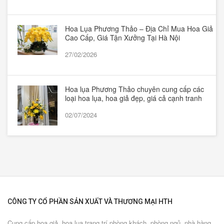
Hoa Lụa Phương Thảo – Địa Chỉ Mua Hoa Giả
Cao Cấp, Giá Tận Xưởng Tại Hà Nội
27/02/2026
Hoa lụa Phương Thảo chuyên cung cấp các
loại hoa lụa, hoa giả đẹp, giá cả cạnh tranh
02/07/2024
CÔNG TY CỔ PHẦN SẢN XUẤT VÀ THƯƠNG MẠI HTH
Cung cấp hoa giả, hoa lụa trang trí phòng khách, phòng ngủ, nhà hàng,