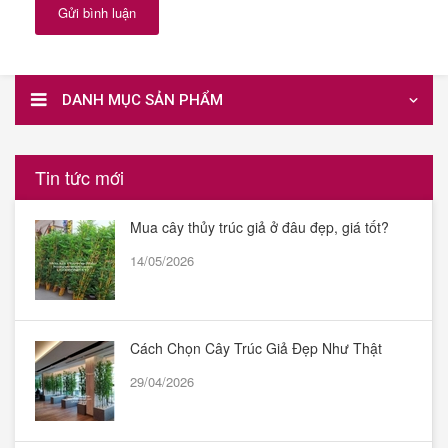
Gửi bình luận
DANH MỤC SẢN PHẨM
Tin tức mới
Mua cây thủy trúc giả ở đâu đẹp, giá tốt?
14/05/2026
Cách Chọn Cây Trúc Giả Đẹp Như Thật
29/04/2026