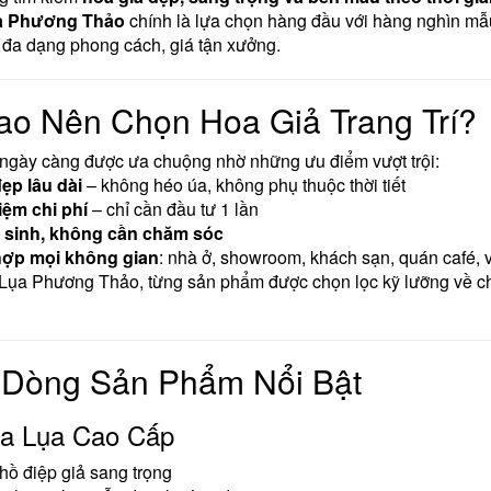
a Phương Thảo
chính là lựa chọn hàng đầu với hàng nghìn m
đa dạng phong cách, giá tận xưởng.
ao Nên Chọn Hoa Giả Trang Trí?
ngày càng được ưa chuộng nhờ những ưu điểm vượt trội:
ẹp lâu dài
– không héo úa, không phụ thuộc thời tiết
kiệm chi phí
– chỉ cần đầu tư 1 lần
 sinh, không cần chăm sóc
ợp mọi không gian
: nhà ở, showroom, khách sạn, quán café,
Lụa Phương Thảo, từng sản phẩm được chọn lọc kỹ lưỡng về chấ
 Dòng Sản Phẩm Nổi Bật
oa Lụa Cao Cấp
hồ điệp giả sang trọng