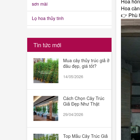
Hoa hồn
sơn mài
Hoa cành
👉 Phù h
Lọ hoa thủy tinh
Cây cảnh giả
Tin tức mới
Quả giả
Mua cây thủy trúc giả ở
Cành lá giả
đâu đẹp, giá tốt?
Hoa kết chữ, hoa đại hội, hoa đường
14/05/2026
phố
Cách Chọn Cây Trúc
Giả Đẹp Như Thật
Phụ kiện khác
29/04/2026
Thảm cỏ nhân tạo
Bình ngâm rượu,bình ngâm sâm
Top Mẫu Cây Trúc Giả