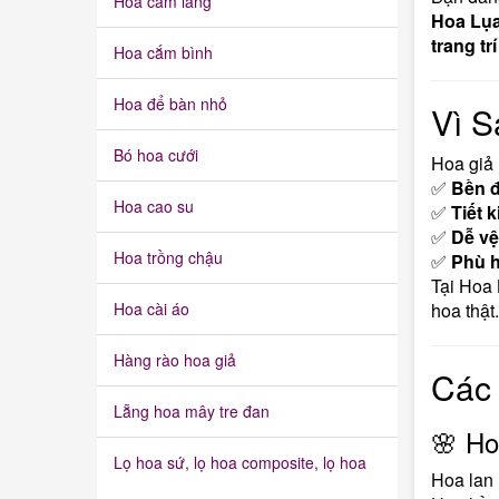
Hoa cắm lẵng
Hoa Lụ
trang trí
Hoa cắm bình
Hoa để bàn nhỏ
Vì S
Bó hoa cưới
Hoa giả 
✅
Bền đ
Hoa cao su
✅
Tiết 
✅
Dễ vệ
Hoa trồng chậu
✅
Phù h
Tại Hoa 
Hoa cài áo
hoa thật.
Hàng rào hoa giả
Các
Lẵng hoa mây tre đan
🌸 H
Lọ hoa sứ, lọ hoa composite, lọ hoa
Hoa lan 