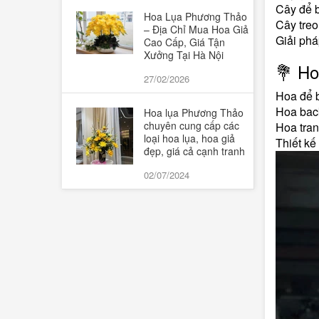
Cây để 
Hoa Lụa Phương Thảo
Cây treo
– Địa Chỉ Mua Hoa Giả
Giải phá
Cao Cấp, Giá Tận
Xưởng Tại Hà Nội
💐 Ho
27/02/2026
Hoa để b
Hoa bac
Hoa lụa Phương Thảo
chuyên cung cấp các
Hoa tran
loại hoa lụa, hoa giả
Thiết kế
đẹp, giá cả cạnh tranh
02/07/2024