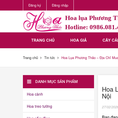
Đăng ký
Đăng nhập
Hoa lụa Phương 
Hotline: 0986.081
TRANG CHỦ
HOA GIẢ
CÂY CẢ
Trang chủ
Tin tức
Hoa Lụa Phương Thảo – Địa Chỉ Mua
DANH MỤC SẢN PHẨM
Hoa L
Nội
Hoa cành
Hoa treo tường
27/02/202
Bạn đan