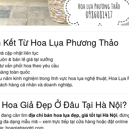
 Kết Từ Hoa Lụa Phương Thảo
 cập nhật liên tục
ôn & bán lẻ giá tại xưởng
ư vấn phối hoa theo yêu cầu
hàng toàn quốc
u năm kinh nghiệm trong lĩnh vực hoa lụa nghệ thuật, Hoa Lụa 
hách hàng cá nhân và doanh nghiệp.
Hoa Giả Đẹp Ở Đâu Tại Hà Nội?
 đang cần tìm
địa chỉ bán hoa lụa đẹp, giá tốt tại Hà Nội
, đừn
 đa dạng mẫu mã – xem trực tiếp tại cửa hàng hoặc đặt online
te: hoagiatrangtri.com