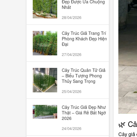
Đẹp Được Ưa Chuộng
Bình thả cá, trồng cây thủy sinh, thả
Nhất
28/04/2026
hoa
Cây Trúc Giả Trang Trí
Cây cảnh nhỏ
Phòng Khách Đẹp Hiện
Đại
Hoa để trang trí tượng Bác, bục phát
27/04/2026
biểu, hoa để bàn họp
Cây Trúc Quân Tử Giả
– Biểu Tượng Phong
Chậu, giỏ,cốc hoa nhựa
Thủy Sang Trọng
Quà tặng Valentine, 8/3 và 20/10
25/04/2026
Cây Trúc Giả Đẹp Như
Thật – Giá Rẻ Bất Ngờ
2026
🌿 Câ
24/04/2026
Cây giả 