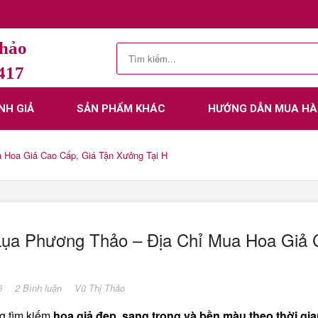
Thảo
.417
NH GIẢ
SẢN PHẨM KHÁC
HƯỚNG DẪN MUA H
 Hoa Giả Cao Cấp, Giá Tận Xưởng Tại H
ụa Phương Thảo – Địa Chỉ Mua Hoa Giả 
6
2 Bình luận
Vũ Thị Thảo
g tìm kiếm
hoa giả đẹp, sang trọng và bền màu theo thời gi