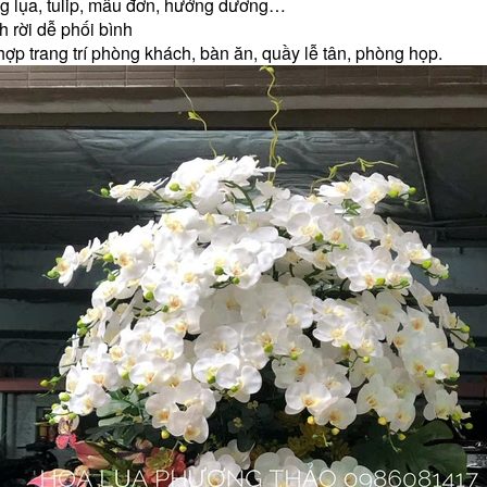
g lụa, tulip, mẫu đơn, hướng dương…
 rời dễ phối bình
ợp trang trí phòng khách, bàn ăn, quầy lễ tân, phòng họp.