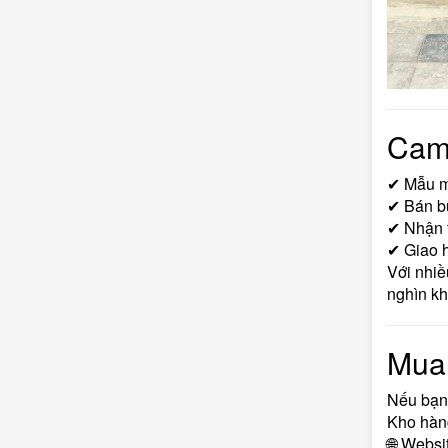
Cam
✔ Mẫu mã
✔ Bán bu
✔ Nhận t
✔ Giao 
Với nhiề
nghìn k
Mua 
Nếu bạn
Kho hàng
🌐 Websi