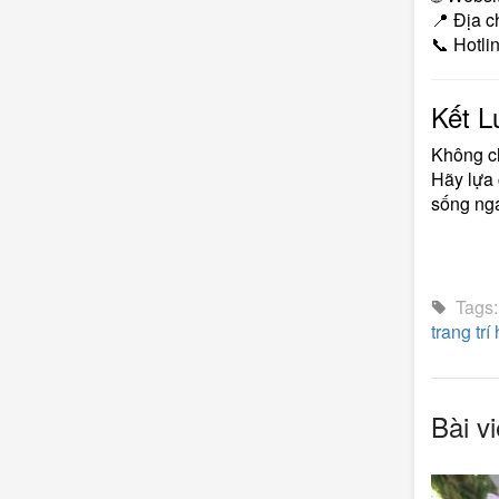
📍 Địa c
📞 Hotli
Kết L
Không ch
Hãy lựa 
sống ng
Tags
trang trí
Bài vi