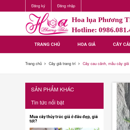
Đăng ký
Đăng nhập
Hoa lụa Phương 
Hotline: 0986.081
TRANG CHỦ
HOA GIẢ
CÂY CẢ
Trang chủ
Cây giả trang trí
Cây cau cảnh, mẫu cây giả
SẢN PHẨM KHÁC
Tin tức nổi bật
Mua cây thủy trúc giả ở đâu đẹp, giá
tốt?