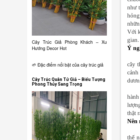
như 
hỏng
những
Với 
gian.
Cây Trúc Giả Phòng Khách – Xu
Ý ng
Hướng Decor Hot
cây 
🌱 Đặc điểm nổi bật của cây trúc giả
cảnh 
Cây Trúc Quân Tử Giả – Biểu Tượng
dương
Phong Thủy Sang Trọng
hành
lượn
thật r
Nên 
thế 