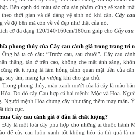
thật. Bên cạnh đó màu sắc của sản phẩm cũng sẽ xanh mã
 theo thời gian và dễ dàng vệ sinh nó khi cần.
Cây cau
 về độ bền mà còn về vẻ đẹp như thật của nó.
kích cỡ đa dạng 120/140/160cm/180cm giúp cho
Cây cau
hĩa phong thủy của Cây cau cảnh giả trong trang trí n
Ông bà ta có câu: “Trước cau, sau chuối”. Cây cau cảnh
thân thẳng, tán ở trên cao, không che mất ánh sáng, kh
cũng rất ít rụng lá làm hỏng cảnh quan mặt tiền của căn
, suy âm, mang lại vượng khí cho gia chủ.
Trong phong thủy, màu xanh mướt của lá cây là màu bả
 Hỏa. Do đó cây Cau hợp cả hai mệnh: Mộc và Hỏa. Ngườ
g. Người mệnh Hỏa chưng cây như tăng thêm may mắn. Ý 
ất tích cực.
mua Cây cau cảnh giả ở đâu là chất lượng?
Đây là một loài cây phù hợp cho những ai thuộc hành
nào để cây cau luôn xanh tốt không héo úa thì quả là m