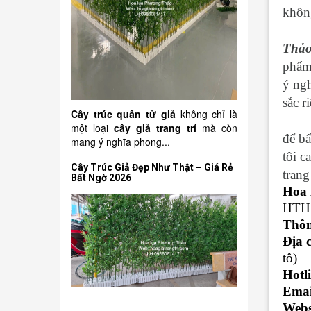
không
Thả
phẩm
ý ngh
sắc r
Cây trúc quân tử giả
không chỉ là
một loại
cây giả trang trí
mà còn
để b
mang ý nghĩa phong...
tôi c
Cây Trúc Giả Đẹp Như Thật – Giá Rẻ
trang
Bất Ngờ 2026
Hoa 
HTH 
Thông
Địa 
tô)
Hotl
Emai
Webs