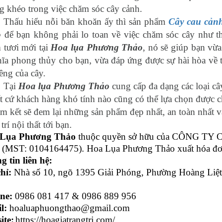
 khéo trong việc chăm sóc cây cảnh.
Thấu hiểu nỗi băn khoăn ấy thì sản phẩm
Cây cau cảnh
o
để bạn không phải lo toan về việc chăm sóc cây như t
 tươi mới tại
Hoa lụa Phương Thảo
, nó sẽ giúp bạn vừ
ĩa phong thủy cho bạn, vừa đáp ứng được sự hài hòa về t
iêng của cây.
Tại
Hoa lụa Phương Thảo
cung cấp đa dạng các loại câ
ất cứ khách hàng khó tính nào cũng có thể lựa chọn đượ
am kết sẽ đem lại những sản phẩm đẹp nhất, an toàn nhất
 trí nội thất tới bạn.
Lụa Phương Thảo
thuộc quyền sở hữu của CÔNG 
(MST: 0104164475). Hoa Lụa Phương Thảo xuất hóa đơ
 tin liên hệ:
chỉ:
Nhà số 10, ngõ 1395 Giải Phóng, Phường Hoàng Liệt
ine:
0986 081 417
&
0986 889 956
l:
hoaluaphuongthao@gmail.com
ite:
https://hoagiatrangtri.com/