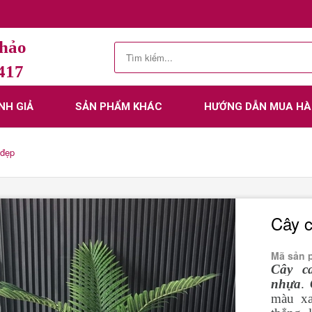
Thảo
.417
NH GIẢ
SẢN PHẨM KHÁC
HƯỚNG DẪN MUA H
 đẹp
Cây c
Mã sản 
Cây c
nhựa
.
màu xa