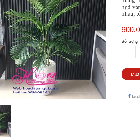
thẳng,
ngả vàn
nhau, t
900.
Số lượng
-
Mua
face