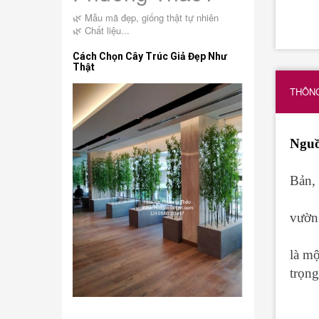
🌿 Mẫu mã đẹp, giống thật tự nhiên
🌿 Chất liệu...
Cách Chọn Cây Trúc Giả Đẹp Như
Thật
THÔNG
Nguồ
Bản, 
vườn…
là mộ
trọng