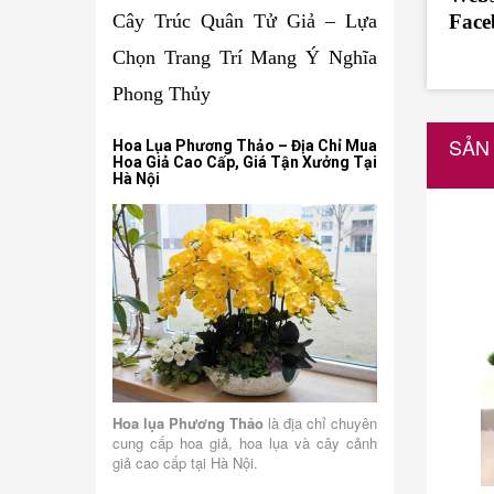
Face
Cây Trúc Quân Tử Giả – Lựa
Chọn Trang Trí Mang Ý Nghĩa
Phong Thủy
SẢN
Hoa Lụa Phương Thảo – Địa Chỉ Mua
Hoa Giả Cao Cấp, Giá Tận Xưởng Tại
Hà Nội
Hoa lụa Phương Thảo
là địa chỉ chuyên
cung cấp hoa giả, hoa lụa và cây cảnh
giả cao cấp tại Hà Nội.