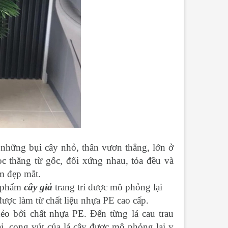
những bụi cây nhỏ, thân vươn thẳng, lớn ở
c thẳng từ gốc, đối xứng nhau, tỏa đều và
m đẹp mắt.
n phẩm
cây giả
trang trí được mô phỏng lại
ược làm từ chất liệu nhựa PE cao cấp.
ẻo bởi chất nhựa PE. Đến từng lá cau trau
, cong vút của lá cây được mô phỏng lại y