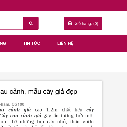
Giỏ hàng: (0)
ÀNG
TIN TỨC
LIÊN HỆ
au cảnh, mẫu cây giả đẹp
phẩm: CG100
au cảnh giả
cao 1.2m chất liệu
cây
Cây cau cảnh giả
gây ấn tượng bởi một
nh. Từ những bụi cây nhỏ, thân vươn