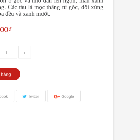
 lớn ở gốc và nhỏ dần lên ngọn, màu xanh
g. Các tàu lá mọc thẳng từ gốc, đối xứng
ỏa đều và xanh mướt.
000₫
+
 hàng
book
Twitter
Google