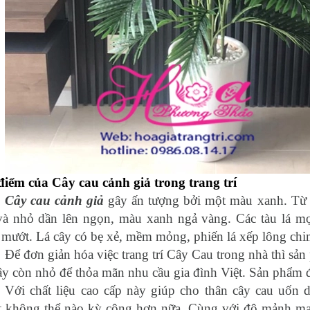
điểm của Cây cau cảnh giả trong trang trí
Cây cau cảnh giả
gây ấn tượng bởi một màu xanh. Từ 
và nhỏ dần lên ngọn, màu xanh ngả vàng. Các tàu lá mọ
 mướt. Lá cây có bẹ xẻ, mềm mỏng, phiến lá xếp lông chi
Để đơn giản hóa việc trang trí Cây Cau trong nhà thì sả
ây còn nhỏ để thỏa mãn nhu cầu gia đình Việt. Sản phẩm đ
Với chất liệu cao cấp này giúp cho thân cây cau uốn d
t không thể nào kỳ công hơn nữa. Cùng với độ mảnh mai