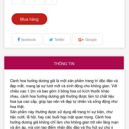
Mua hàng
facebook
Twitter
Google
THÔNG TIN
Cành hoa hướng dương giả là một sản phẩm trang trí độc đáo và
đẹp mắt, mang lại sự tươi mới và sinh động cho không gian. Với
chiều cao 1.2m và bao gồm 3 bông hoa có kích thước khác
nhau, cành hoa hướng dương giả thường được làm từ chất liệu
hoa lụa cao cấp, giúp tạo nên vẻ đẹp tự nhiên và sống động như
hoa thật.
Sản phẩm này thường được sử dụng để trang trí sự kiện, như
tiệc cưới, lễ hội, hay các buổi họp mặt quan trọng. Cành hoa
hướng dương giả không chỉ làm cho không gian trở nên lãng mạn
và ấm áp, mà còn tạo điểm nhấn độc đáo và thu hút sự chú ý