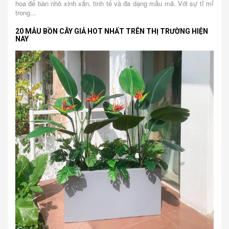
hoa để bàn nhỏ xinh xắn, tinh tế và đa dạng mẫu mã. Với sự tỉ mỉ
trong...
20 MẪU BỒN CÂY GIẢ HOT NHẤT TRÊN THỊ TRƯỜNG HIỆN
NAY