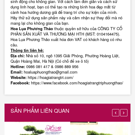
sinh động cho không gian. Với cách làm đơn giản và cách sử
dụng linh hoạt, bạn có thể tạo ra những bình hoa đẹp mắt từ
cành hoa hướng dương giả để trang trí cho sự kiện của mình.
Hãy thử sử dụng sản phẩm này và cảm nhận sự thay đổi mà nó
mang lại cho không gian của bạn.
Hoa Lụa Phương Thảo
thuộc quyền sở hữu của CÔNG TY CỔ
PHẦN SẢN XUẤT VÀ THƯƠNG MẠI HTH (MST: 0104164475).
Hoa Lụa Phương Thảo xuất hóa đơn VAT có khách hàng có nhu
cầu.
Thông tin liên hệ:
Địa chỉ:
Nhà số 10, ngõ 1395 Giải Phóng, Phường Hoàng Liệt,
Quận Hoàng Mai, Hà Nội (Có chỗ để xe ô tô)
Hotline:
0986 081 417
&
0986 889 956
Email:
hoaluaphuongthao@gmail.com
Website:
https://hoagiatrangtri.com/
Facebook:
https://www.facebook.com/hoagiatrangtriphuongthao/
SẢN PHẨM LIÊN QUAN