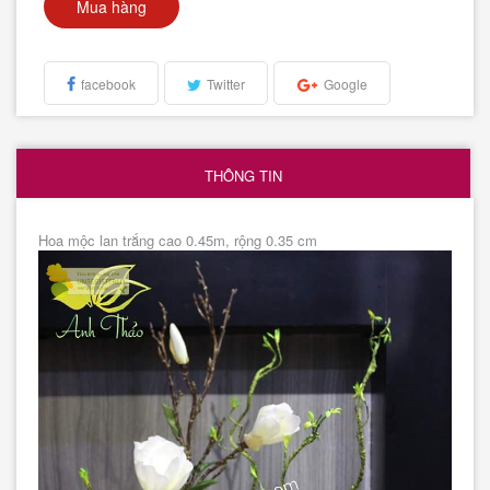
Mua hàng
facebook
Twitter
Google
THÔNG TIN
Hoa mộc lan trắng cao 0.45m, rộng 0.35 cm