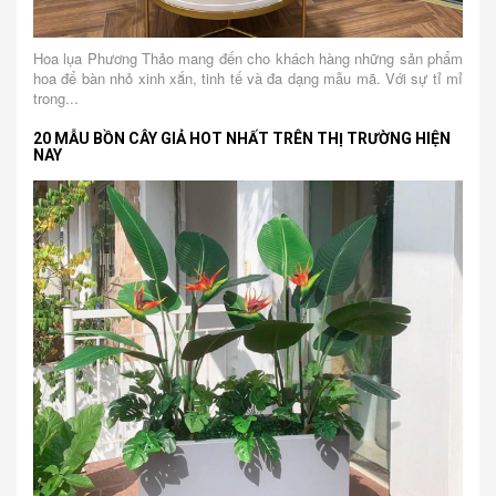
Hoa lụa Phương Thảo mang đến cho khách hàng những sản phẩm
hoa để bàn nhỏ xinh xắn, tinh tế và đa dạng mẫu mã. Với sự tỉ mỉ
trong...
20 MẪU BỒN CÂY GIẢ HOT NHẤT TRÊN THỊ TRƯỜNG HIỆN
NAY