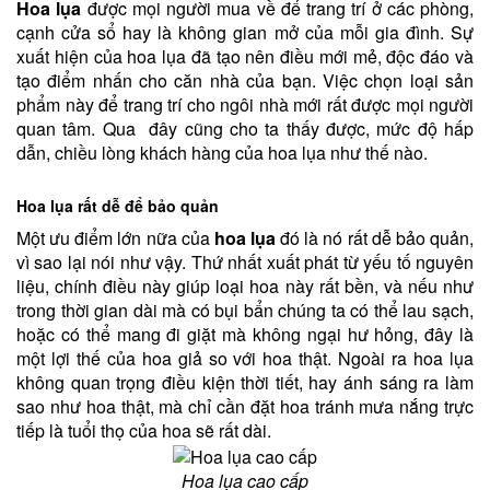
Hoa lụa
được mọi người mua về để trang trí ở các phòng,
cạnh cửa sổ hay là không gian mở của mỗi gia đình. Sự
xuất hiện của hoa lụa đã tạo nên điều mới mẻ, độc đáo và
tạo điểm nhấn cho căn nhà của bạn. Việc chọn loại sản
phẩm này để trang trí cho ngôi nhà mới rất được mọi người
quan tâm. Qua đây cũng cho ta thấy được, mức độ hấp
dẫn, chiều lòng khách hàng của hoa lụa như thế nào.
Hoa lụa rất dễ để bảo quản
Một ưu điểm lớn nữa của
hoa lụa
đó là nó rất dễ bảo quản,
vì sao lại nói như vậy. Thứ nhất xuất phát từ yếu tố nguyên
liệu, chính điều này giúp loại hoa này rất bền, và nếu như
trong thời gian dài mà có bụi bẩn chúng ta có thể lau sạch,
hoặc có thể mang đi giặt mà không ngại hư hỏng, đây là
một lợi thế của hoa giả so với hoa thật. Ngoài ra hoa lụa
không quan trọng điều kiện thời tiết, hay ánh sáng ra làm
sao như hoa thật, mà chỉ cần đặt hoa tránh mưa nắng trực
tiếp là tuổi thọ của hoa sẽ rất dài.
Hoa lụa cao cấp