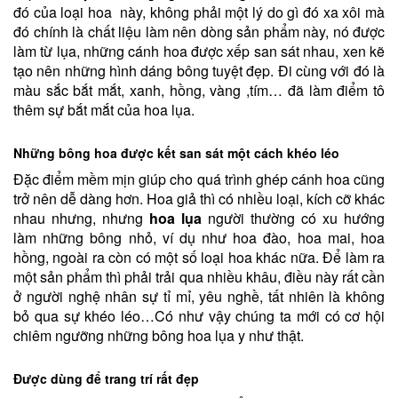
đó của loại hoa này, không phải một lý do gì đó xa xôi mà
đó chính là chất liệu làm nên dòng sản phẩm này, nó được
làm từ lụa, những cánh hoa được xếp san sát nhau, xen kẽ
tạo nên những hình dáng bông tuyệt đẹp. Đi cùng với đó là
màu sắc bắt mắt, xanh, hồng, vàng ,tím… đã làm điểm tô
thêm sự bắt mắt của hoa lụa.
Những bông hoa được kết san sát một cách khéo léo
Đặc điểm mềm mịn giúp cho quá trình ghép cánh hoa cũng
trở nên dễ dàng hơn. Hoa giả thì có nhiều loại, kích cỡ khác
nhau nhưng, nhưng
hoa lụa
người thường có xu hướng
làm những bông nhỏ, ví dụ như hoa đào, hoa mai, hoa
hồng, ngoài ra còn có một số loại hoa khác nữa. Để làm ra
một sản phẩm thì phải trải qua nhiều khâu, điều này rất cần
ở người nghệ nhân sự tỉ mỉ, yêu nghề, tất nhiên là không
bỏ qua sự khéo léo…Có như vậy chúng ta mới có cơ hội
chiêm ngưỡng những bông hoa lụa y như thật.
Được dùng để trang trí rất đẹp