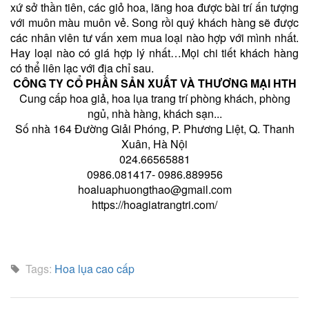
xứ sở thần tiên, các giỏ hoa, lãng hoa được bài trí ấn tượng
với muôn màu muôn vẻ. Song rồi quý khách hàng sẽ được
các nhân viên tư vấn xem mua loại nào hợp với mình nhất.
Hay loại nào có giá hợp lý nhất…Mọi chi tiết khách hàng
có thể liên lạc với địa chỉ sau.
CÔNG TY CỔ PHẦN SẢN XUẤT VÀ THƯƠNG MẠI HTH
Cung cấp hoa giả, hoa lụa trang trí phòng khách, phòng
ngủ, nhà hàng, khách sạn...
Số nhà 164 Đường Giải Phóng, P. Phương Liệt, Q. Thanh
Xuân, Hà Nội
024.66565881
0986.081417- 0986.889956
hoaluaphuongthao@gmail.com
https://hoagiatrangtri.com/
Tags:
Hoa lụa cao cấp