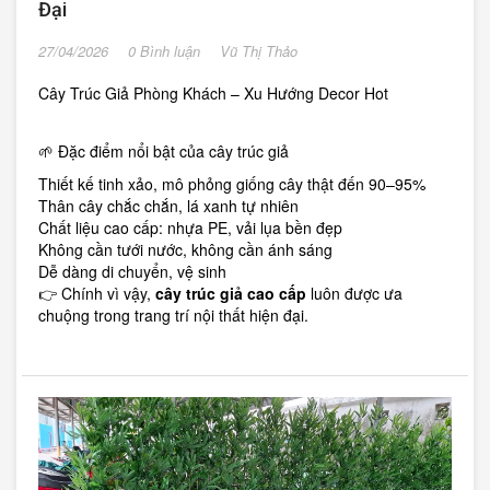
Đại
27/04/2026
0 Bình luận
Vũ Thị Thảo
Cây Trúc Giả Phòng Khách – Xu Hướng Decor Hot
🌱 Đặc điểm nổi bật của cây trúc giả
Thiết kế tinh xảo, mô phỏng giống cây thật đến 90–95%
Thân cây chắc chắn, lá xanh tự nhiên
Chất liệu cao cấp: nhựa PE, vải lụa bền đẹp
Không cần tưới nước, không cần ánh sáng
Dễ dàng di chuyển, vệ sinh
👉 Chính vì vậy,
cây trúc giả cao cấp
luôn được ưa
chuộng trong trang trí nội thất hiện đại.