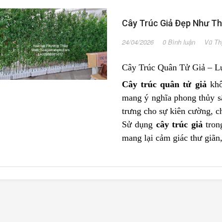
Cây Trúc Giả Đẹp Như Th
24/04/2026
0 Bình luận
Vũ Th
Cây Trúc Quân Tử Giả – L
Cây trúc quân tử giả
khô
mang ý nghĩa phong thủy s
trưng cho sự kiên cường, c
Sử dụng
cây trúc giả
tron
mang lại cảm giác thư giãn,