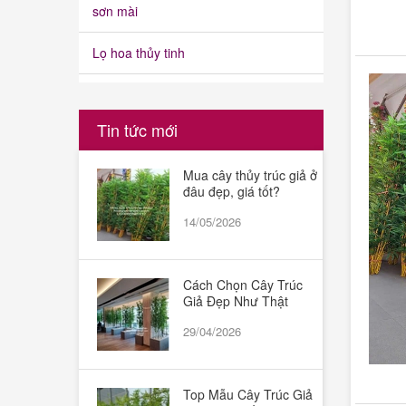
sơn mài
Lọ hoa thủy tinh
Cây cảnh giả
Tin tức mới
Quả giả
Mua cây thủy trúc giả ở
Cành lá giả
đâu đẹp, giá tốt?
Hoa kết chữ, hoa đại hội, hoa đường
14/05/2026
phố
Cách Chọn Cây Trúc
Giả Đẹp Như Thật
Phụ kiện khác
29/04/2026
Thảm cỏ nhân tạo
Bình ngâm rượu,bình ngâm sâm
Top Mẫu Cây Trúc Giả