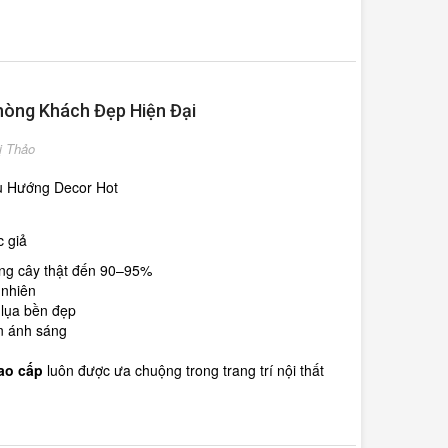
Phòng Khách Đẹp Hiện Đại
ị Thảo
u Hướng Decor Hot
c giả
ống cây thật đến 90–95%
 nhiên
 lụa bền đẹp
n ánh sáng
cao cấp
luôn được ưa chuộng trong trang trí nội thất