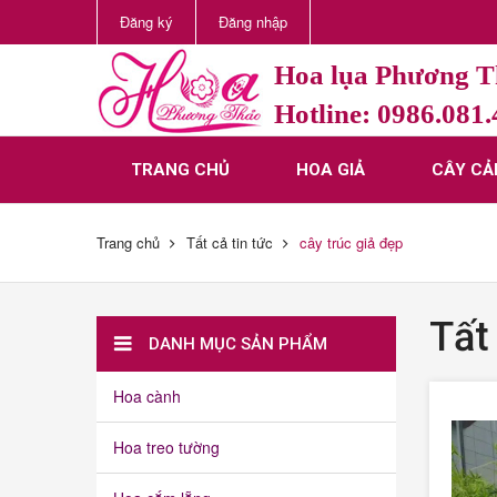
Đăng ký
Đăng nhập
Hoa lụa Phương 
Hotline: 0986.081
TRANG CHỦ
HOA GIẢ
CÂY CẢ
Trang chủ
Tất cả tin tức
cây trúc giả đẹp
Tất 
DANH MỤC SẢN PHẨM
Hoa cành
Hoa treo tường