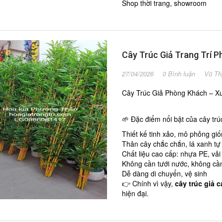
Shop thời trang, showroom
Cây Trúc Giả Trang Trí 
27/04/2026
0 Bình luận
Vũ Th
Cây Trúc Giả Phòng Khách – X
🌱 Đặc điểm nổi bật của cây trú
Thiết kế tinh xảo, mô phỏng gi
Thân cây chắc chắn, lá xanh tự
Chất liệu cao cấp: nhựa PE, vải
Không cần tưới nước, không cầ
Dễ dàng di chuyển, vệ sinh
👉 Chính vì vậy,
cây trúc giả 
hiện đại.