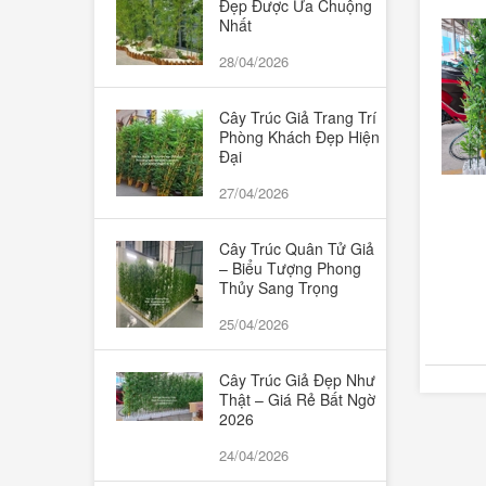
Đẹp Được Ưa Chuộng
Bình thả cá, trồng cây thủy sinh, thả
Nhất
28/04/2026
hoa
Cây Trúc Giả Trang Trí
Cây cảnh nhỏ
Phòng Khách Đẹp Hiện
Đại
Hoa để trang trí tượng Bác, bục phát
27/04/2026
biểu, hoa để bàn họp
Cây Trúc Quân Tử Giả
– Biểu Tượng Phong
Chậu, giỏ,cốc hoa nhựa
Thủy Sang Trọng
Quà tặng Valentine, 8/3 và 20/10
25/04/2026
Cây Trúc Giả Đẹp Như
Thật – Giá Rẻ Bất Ngờ
2026
24/04/2026