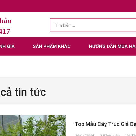
Thảo
.417
NH GIẢ
SẢN PHẨM KHÁC
HƯỚNG DẪN MUA H
cả tin tức
Top Mẫu Cây Trúc Giả Đ
28/04/2026
0 Bình luận
Vũ Th