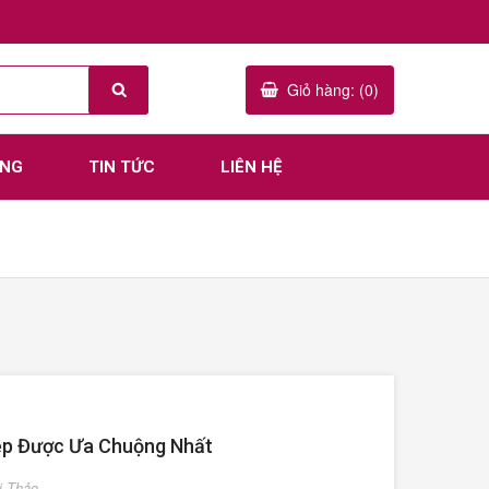
Giỏ hàng: (0)
ÀNG
TIN TỨC
LIÊN HỆ
ẹp Được Ưa Chuộng Nhất
ị Thảo