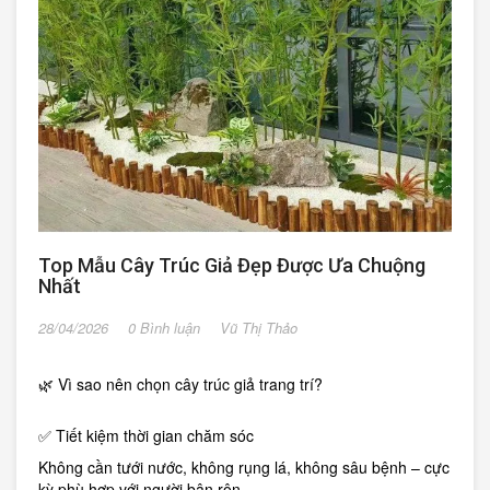
Top Mẫu Cây Trúc Giả Đẹp Được Ưa Chuộng
Nhất
28/04/2026
0 Bình luận
Vũ Thị Thảo
🌿 Vì sao nên chọn cây trúc giả trang trí?
✅ Tiết kiệm thời gian chăm sóc
Không cần tưới nước, không rụng lá, không sâu bệnh – cực
kỳ phù hợp với người bận rộn.