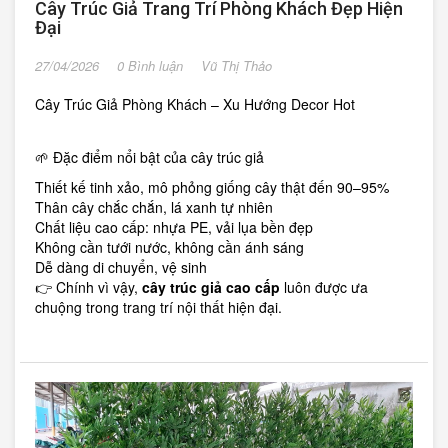
Cây Trúc Giả Trang Trí Phòng Khách Đẹp Hiện
Đại
27/04/2026
0 Bình luận
Vũ Thị Thảo
Cây Trúc Giả Phòng Khách – Xu Hướng Decor Hot
🌱 Đặc điểm nổi bật của cây trúc giả
Thiết kế tinh xảo, mô phỏng giống cây thật đến 90–95%
Thân cây chắc chắn, lá xanh tự nhiên
Chất liệu cao cấp: nhựa PE, vải lụa bền đẹp
Không cần tưới nước, không cần ánh sáng
Dễ dàng di chuyển, vệ sinh
👉 Chính vì vậy,
cây trúc giả cao cấp
luôn được ưa
chuộng trong trang trí nội thất hiện đại.