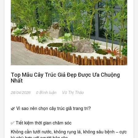
Top Mẫu Cây Trúc Giả Đẹp Được Ưa Chuộng
Nhất
28/04/2026
0 Bình luận
Vũ Thị Thảo
🌿 Vì sao nên chọn cây trúc giả trang trí?
✅ Tiết kiệm thời gian chăm sóc
Không cần tưới nước, không rụng lá, không sâu bệnh – cực
kỳ phù hợp với người bận rộn.