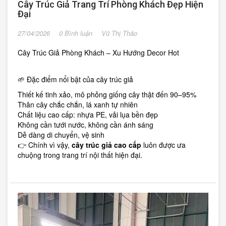
Cây Trúc Giả Trang Trí Phòng Khách Đẹp Hiện
Đại
27/04/2026
0 Bình luận
Vũ Thị Thảo
Cây Trúc Giả Phòng Khách – Xu Hướng Decor Hot
🌱 Đặc điểm nổi bật của cây trúc giả
Thiết kế tinh xảo, mô phỏng giống cây thật đến 90–95%
Thân cây chắc chắn, lá xanh tự nhiên
Chất liệu cao cấp: nhựa PE, vải lụa bền đẹp
Không cần tưới nước, không cần ánh sáng
Dễ dàng di chuyển, vệ sinh
👉 Chính vì vậy,
cây trúc giả cao cấp
luôn được ưa
chuộng trong trang trí nội thất hiện đại.