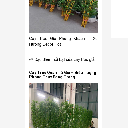
150.000₫
i
Chậu hồng môn giả
Cây Trúc Giả Phòng Khách – Xu
Hướng Decor Hot
🌱 Đặc điểm nổi bật của cây trúc giả
Cây Trúc Quân Tử Giả – Biểu Tượng
Phong Thủy Sang Trọng