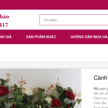
Thảo
.417
NH GIẢ
SẢN PHẨM KHÁC
HƯỚNG DẪN MUA H
Cành
Mã sản 
Mã sản p
Cành hoa 
Chất liệu:
Kích thướ