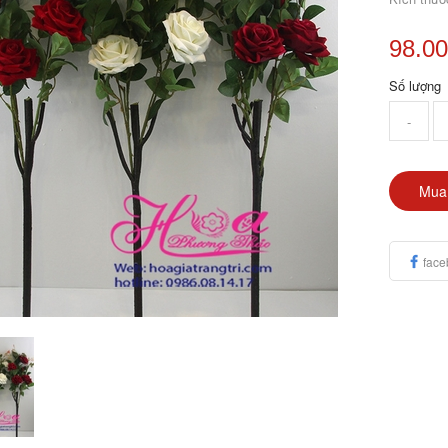
98.0
Số lượng
-
Mua
face