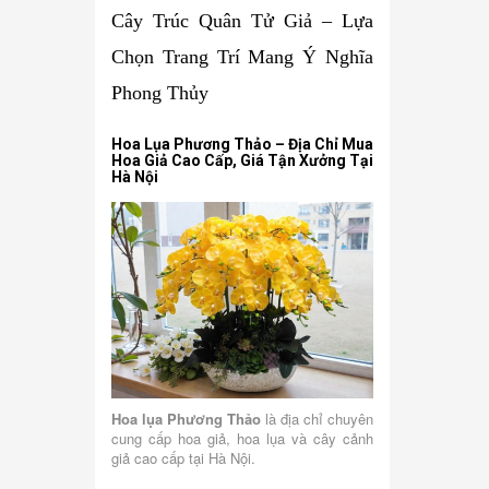
Cây Trúc Quân Tử Giả – Lựa
Chọn Trang Trí Mang Ý Nghĩa
Phong Thủy
Hoa Lụa Phương Thảo – Địa Chỉ Mua
Hoa Giả Cao Cấp, Giá Tận Xưởng Tại
Hà Nội
Hoa lụa Phương Thảo
là địa chỉ chuyên
cung cấp hoa giả, hoa lụa và cây cảnh
giả cao cấp tại Hà Nội.