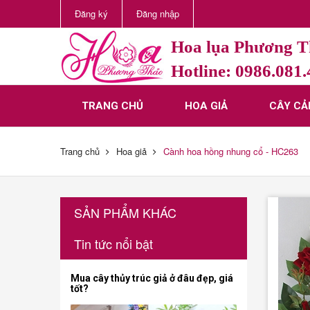
Đăng ký
Đăng nhập
Hoa lụa Phương 
Hotline: 0986.081
TRANG CHỦ
HOA GIẢ
CÂY CẢ
Trang chủ
Hoa giả
Cành hoa hồng nhung cổ - HC263
SẢN PHẨM KHÁC
Tin tức nổi bật
Mua cây thủy trúc giả ở đâu đẹp, giá
tốt?