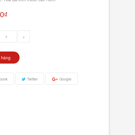
00₫
+
 hàng
book
Twitter
Google