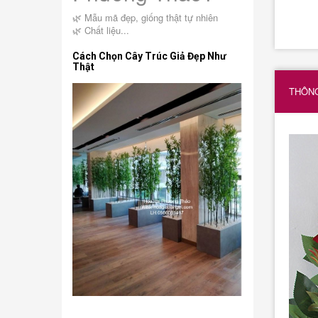
🌿 Mẫu mã đẹp, giống thật tự nhiên
🌿 Chất liệu...
Cách Chọn Cây Trúc Giả Đẹp Như
Thật
THÔNG