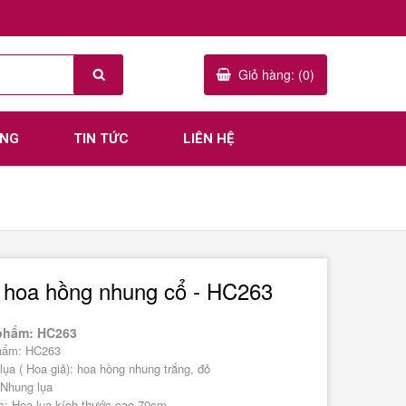
Giỏ hàng: (0)
ÀNG
TIN TỨC
LIÊN HỆ
 hoa hồng nhung cổ - HC263
phẩm: HC263
hẩm: HC263
lụa ( Hoa giả): hoa hồng nhung trắng, đỏ
 Nhung lụa
c: Hoa lụa kích thước cao 70cm