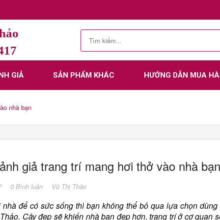
Thảo
.417
NH GIẢ
SẢN PHẨM KHÁC
HƯỚNG DẪN MUA H
̀o nhà bạn
nh giả trang trí mang hơi thở vào nhà bạ
7
0 Bình luận
Vũ Thị Thảo
 nhà để có sức sống thì bạn không thể bỏ qua lựa chọn dùng
ảo. Cây đẹp sẽ khiến nhà bạn đẹp hơn, trang trí ở cơ quan sẽ