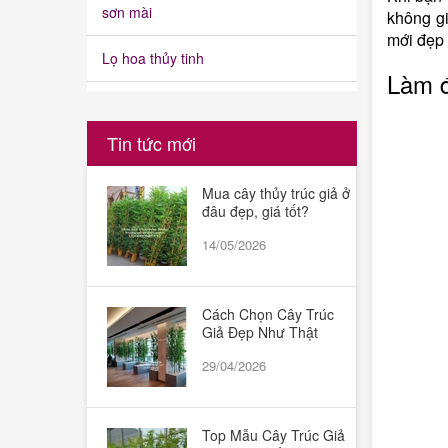
sơn mài
không gi
mới đẹp
Lọ hoa thủy tinh
Làm đ
Cây cảnh giả
Tin tức mới
Quả giả
Mua cây thủy trúc giả ở
Cành lá giả
đâu đẹp, giá tốt?
Hoa kết chữ, hoa đại hội, hoa đường
14/05/2026
phố
Cách Chọn Cây Trúc
Giả Đẹp Như Thật
Phụ kiện khác
29/04/2026
Thảm cỏ nhân tạo
Bình ngâm rượu,bình ngâm sâm
Top Mẫu Cây Trúc Giả