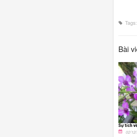
Tags
Bài vi
Sự tích 
02/12