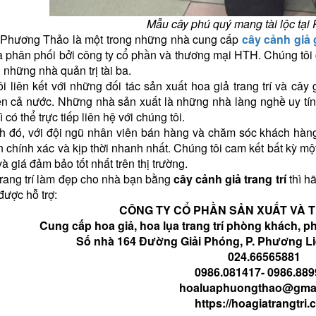
Mẫu cây phú quý mang tài lộc ta
 Phương Thảo là một trong những nhà cung cấp
cây cảnh giả g
̀ phân phối bởi công ty cổ phần và thương mại HTH. Chúng tôi 
 những nhà quản trị tài ba.
i liên kết với những đối tác sản xuất hoa giả trang trí và cây 
ên cả nước. Những nhà sản xuất là những nhà làng nghề uy tín
̀ có thể trực tiếp liên hệ với chúng tôi.
 đó, với đội ngũ nhân viên bán hàng và chăm sóc khách hàn
n chính xác và kịp thời nhanh nhất. Chúng tôi cam kết bất kỳ mộ
à giá đảm bảo tốt nhất trên thị trường.
rang trí làm đẹp cho nhà bạn bằng
cây cảnh giả trang trí
thì h
được hỗ trợ:
CÔNG TY CỔ PHẦN SẢN XUẤT VÀ 
Cung cấp hoa giả, hoa lụa trang trí phòng khách, p
Số nhà 164 Đường Giải Phóng, P. Phương Liệ
024.66565881
0986.081417- 0986.889
hoaluaphuongthao@gmai
https://hoagiatrangtri