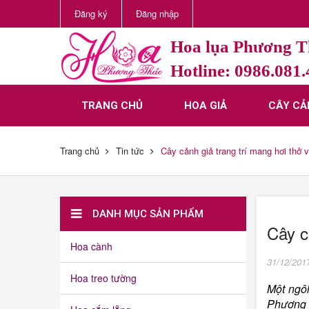
Đăng ký
Đăng nhập
Hoa lụa Phương 
Hotline: 0986.081
TRANG CHỦ
HOA GIẢ
CÂY CẢ
Trang chủ
Tin tức
Cây cảnh giả trang trí mang hơi thở va
DANH MỤC SẢN PHẨM
Cây cả
Hoa cành
31/12/201
Hoa treo tường
Một ngôi
Phương Th