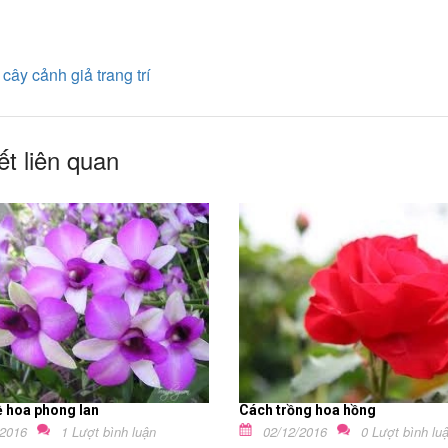
:
cây cảnh giả trang trí
ết liên quan
về hoa phong lan
Cách trồng hoa hồng
/2016
1 Lượt bình luận
02/12/2016
0 Lượt bình lu