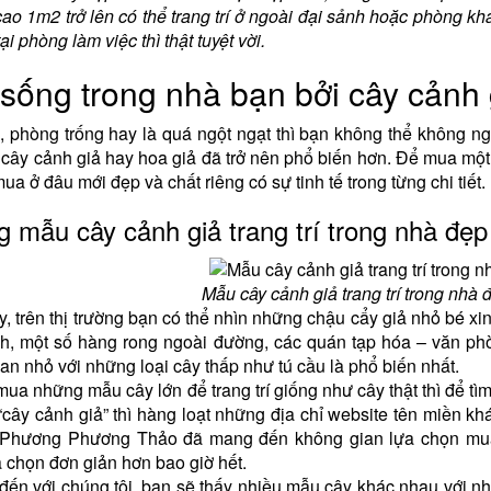
cao 1m2 trở lên có thể trang trí ở ngoài đại sảnh hoặc phòng 
tại phòng làm việc thì thật tuyệt vời.
sống trong nhà bạn bởi cây cảnh gi
, phòng trống hay là quá ngột ngạt thì bạn không thể không ngh
 cây cảnh giả hay hoa giả đã trở nên phổ biến hơn. Để mua m
 ở đâu mới đẹp và chất riêng có sự tinh tế trong từng chi tiết.
 mẫu cây cảnh giả trang trí trong nhà đẹ
Mẫu cây cảnh giả trang trí trong nhà đe
 trên thị trường bạn có thể nhìn những chậu cẩy giả nhỏ bé xin
ch, một số hàng rong ngoài đường, các quán tạp hóa – văn pho
n nhỏ với những loại cây thấp như tú cầu là phổ biến nhất.
mua những mẫu cây lớn để trang trí giống như cây thật thì để ti
 “cây cảnh giả” thì hàng loạt những địa chỉ website tên miền 
 Phương Phương Thảo đã mang đến không gian lựa chọn mua 
a chọn đơn giản hơn bao giờ hết.
đến với chúng tôi, bạn sẽ thấy nhiều mẫu cây khác nhau với nhi