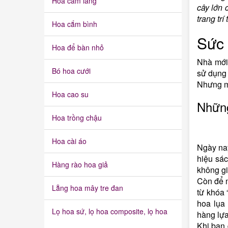
Hoa cắm lẵng
cây lớn 
trang trí 
Hoa cắm bình
Sức 
Hoa để bàn nhỏ
Nhà mới
Bó hoa cưới
sử dụng
Nhưng mua
Hoa cao su
Những
Hoa trồng chậu
Hoa cài áo
Ngày nay,
hiệu sá
Hàng rào hoa giả
không gia
Còn để 
Lẵng hoa mây tre đan
từ khóa
hoa lụa
Lọ hoa sứ, lọ hoa composite, lọ hoa
hàng lự
Khi bạn 