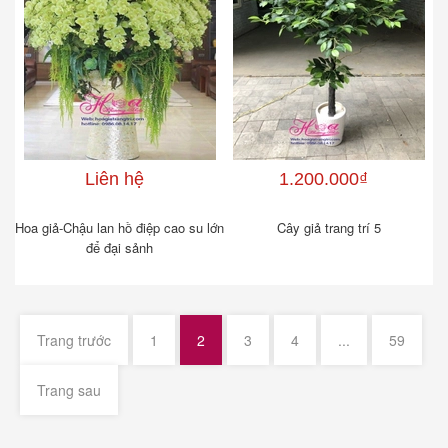
Liên hệ
1.200.000₫
Hoa giả-Chậu lan hồ điệp cao su lớn
Cây giả trang trí 5
để đại sảnh
Trang trước
1
2
3
4
...
59
Trang sau