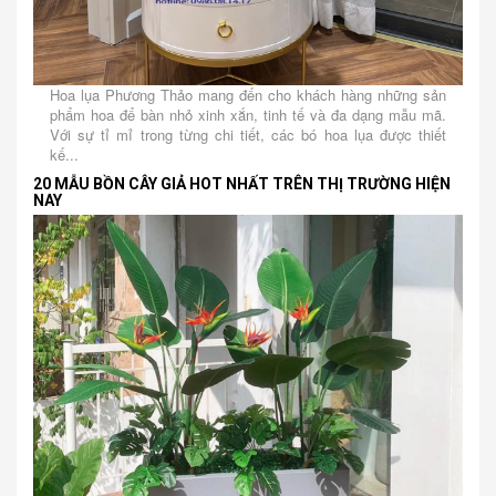
Hoa lụa Phương Thảo mang đến cho khách hàng những sản
phẩm hoa để bàn nhỏ xinh xắn, tinh tế và đa dạng mẫu mã.
Với sự tỉ mỉ trong từng chi tiết, các bó hoa lụa được thiết
kế...
20 MẪU BỒN CÂY GIẢ HOT NHẤT TRÊN THỊ TRƯỜNG HIỆN
NAY