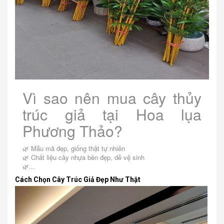
Vì sao nên mua cây thủy
trúc giả tại Hoa lụa
Phương Thảo?
🌿 Mẫu mã đẹp, giống thật tự nhiên
🌿 Chất liệu cây nhựa bền đẹp, dễ vệ sinh
🌿...
Cách Chọn Cây Trúc Giả Đẹp Như Thật