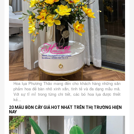
Hoa lụa Phương Thảo mang đến cho khách hàng những sản
phẩm hoa để bàn nhỏ xinh xắn, tinh tế và đa dạng mẫu mã.
Với sự tỉ mỉ trong từng chi tiết, các bó hoa lụa được thiết
kế...
20 MẪU BỒN CÂY GIẢ HOT NHẤT TRÊN THỊ TRƯỜNG HIỆN
NAY