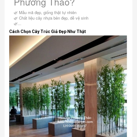
Phương Thảo?
🌿 Mẫu mã đẹp, giống thật tự nhiên
🌿 Chất liệu cây nhựa bền đẹp, dễ vệ sinh
🌿...
Cách Chọn Cây Trúc Giả Đẹp Như Thật