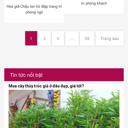
trí phòng khách
Hoa giả-Chậu lan hồ điệp trang trí
phòng ngủ
1
2
3
...
59
Trang sau
Tin tức nổi bật
Mua cây thủy trúc giả ở đâu đẹp, giá tốt?