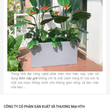
Trong thời đại công nghệ phát triển như hiện nay, việc sử
dụng
bồn cây giả
không chỉ là một cách trang trí mà còn là
một lựa chọn thông minh cho không gian sống và làm việc
của bạn....
CÔNG TY CỔ PHẦN SẢN XUẤT VÀ THƯƠNG MẠI HTH