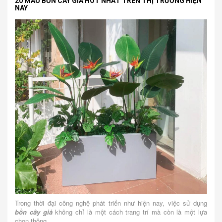
20 MẪU BỒN CÂY GIẢ HOT NHẤT TRÊN THỊ TRƯỜNG HIỆN
NAY
Trong thời đại công nghệ phát triển như hiện nay, việc sử dụng
bồn cây giả
không chỉ là một cách trang trí mà còn là một lựa
chọn thông...