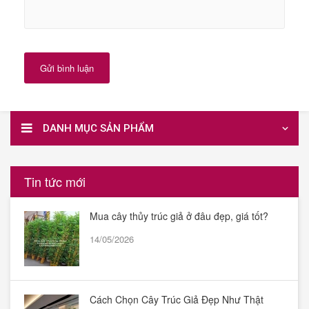
Gửi bình luận
DANH MỤC SẢN PHẨM
Tin tức mới
Mua cây thủy trúc giả ở đâu đẹp, giá tốt?
14/05/2026
Cách Chọn Cây Trúc Giả Đẹp Như Thật