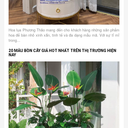
Hoa lụa Phương Thảo mang đến cho khách hàng những sản phẩm
hoa để bàn nhỏ xinh xắn, tinh tế và đa dạng mẫu mã. Với sự tỉ mỉ
trong...
20 MẪU BỒN CÂY GIẢ HOT NHẤT TRÊN THỊ TRƯỜNG HIỆN
NAY