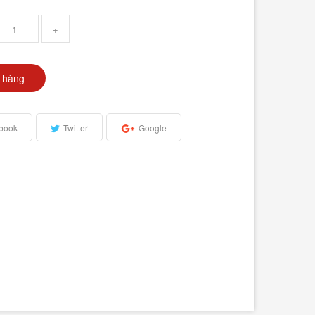
+
 hàng
book
Twitter
Google