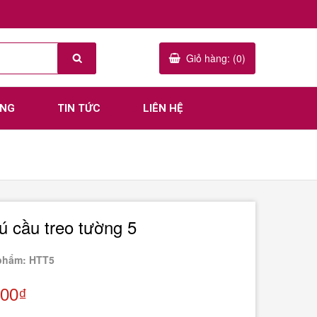
Giỏ hàng: (0)
ÀNG
TIN TỨC
LIÊN HỆ
ú cầu treo tường 5
phẩm: HTT5
000₫