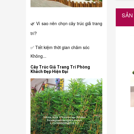
SẢN
🌿 Vì sao nên chọn cây trúc giả trang
trí?
✅ Tiết kiệm thời gian chăm sóc
Không...
Cây Trúc Giả Trang Trí Phòng
Khách Đẹp Hiện Đại
150.000₫
i
Chậu hồng môn giả