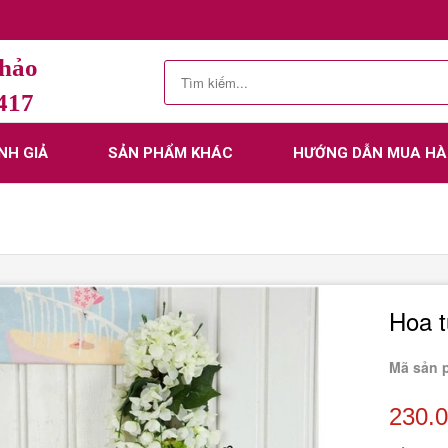
Thảo
.417
NH GIẢ
SẢN PHẨM KHÁC
HƯỚNG DẪN MUA H
Hoa t
Mã sản 
230.