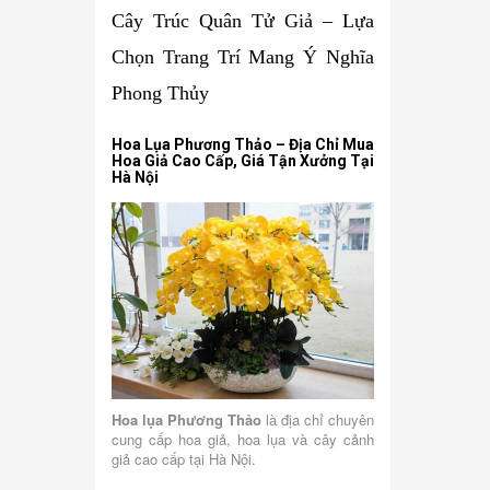
Cây Trúc Quân Tử Giả – Lựa
Chọn Trang Trí Mang Ý Nghĩa
Phong Thủy
Hoa Lụa Phương Thảo – Địa Chỉ Mua
Hoa Giả Cao Cấp, Giá Tận Xưởng Tại
Hà Nội
Hoa lụa Phương Thảo
là địa chỉ chuyên
cung cấp hoa giả, hoa lụa và cây cảnh
giả cao cấp tại Hà Nội.