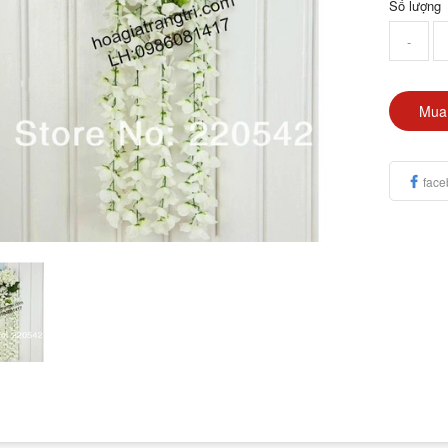
Số lượng
-
Mua
face