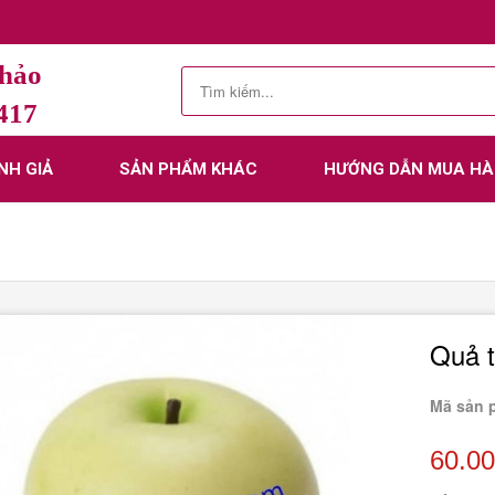
Thảo
.417
NH GIẢ
SẢN PHẨM KHÁC
HƯỚNG DẪN MUA H
Quả 
Mã sản 
60.0