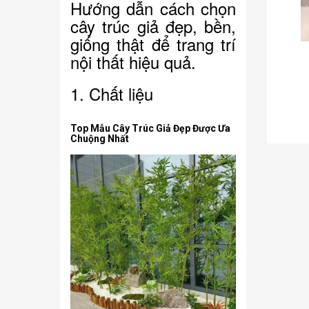
Hướng dẫn cách chọn
cây trúc giả đẹp, bền,
giống thật để trang trí
nội thất hiệu quả.
150.000₫
1. Chất liệu
i
Chậu hồng môn giả
Top Mẫu Cây Trúc Giả Đẹp Được Ưa
Chuộng Nhất