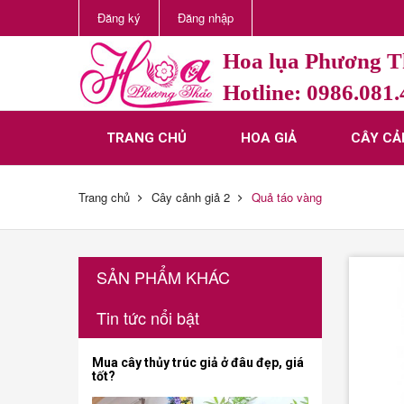
Đăng ký
Đăng nhập
Hoa lụa Phương 
Hotline: 0986.081
TRANG CHỦ
HOA GIẢ
CÂY CẢ
Trang chủ
Cây cảnh giả 2
Quả táo vàng
SẢN PHẨM KHÁC
Tin tức nổi bật
Mua cây thủy trúc giả ở đâu đẹp, giá
tốt?