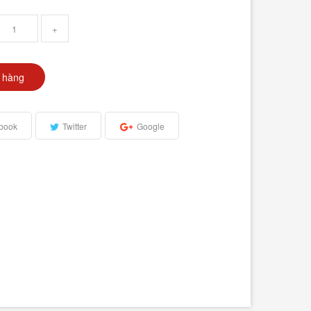
+
 hàng
book
Twitter
Google