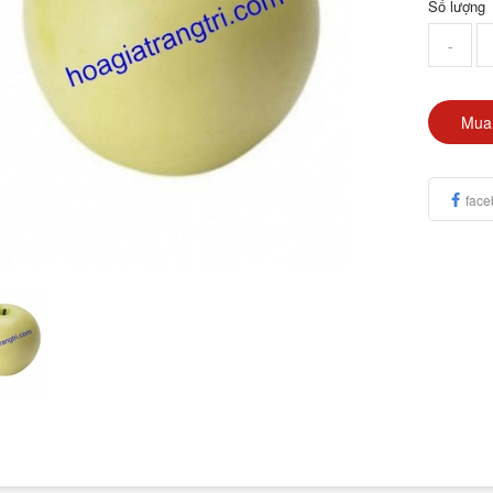
Số lượng
-
Mua
face