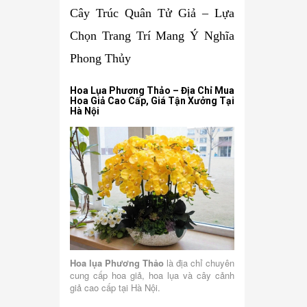
Cây Trúc Quân Tử Giả – Lựa
Chọn Trang Trí Mang Ý Nghĩa
Phong Thủy
Hoa Lụa Phương Thảo – Địa Chỉ Mua
Hoa Giả Cao Cấp, Giá Tận Xưởng Tại
Hà Nội
Hoa lụa Phương Thảo
là địa chỉ chuyên
cung cấp hoa giả, hoa lụa và cây cảnh
giả cao cấp tại Hà Nội.