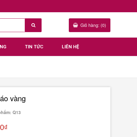
Giỏ hàng: (0)
ÀNG
TIN TỨC
LIÊN HỆ
táo vàng
phẩm: Q13
00₫