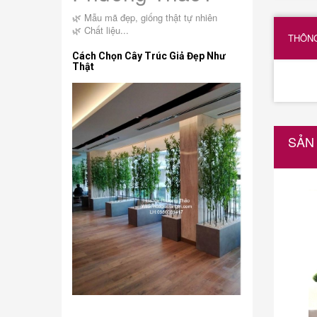
🌿 Mẫu mã đẹp, giống thật tự nhiên
🌿 Chất liệu...
THÔNG
Cách Chọn Cây Trúc Giả Đẹp Như
Thật
SẢN