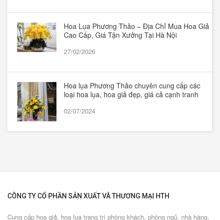
Hoa Lụa Phương Thảo – Địa Chỉ Mua Hoa Giả
Cao Cấp, Giá Tận Xưởng Tại Hà Nội
27/02/2026
Hoa lụa Phương Thảo chuyên cung cấp các
loại hoa lụa, hoa giả đẹp, giá cả cạnh tranh
02/07/2024
CÔNG TY CỔ PHẦN SẢN XUẤT VÀ THƯƠNG MẠI HTH
Cung cấp hoa giả, hoa lụa trang trí phòng khách, phòng ngủ, nhà hàng,