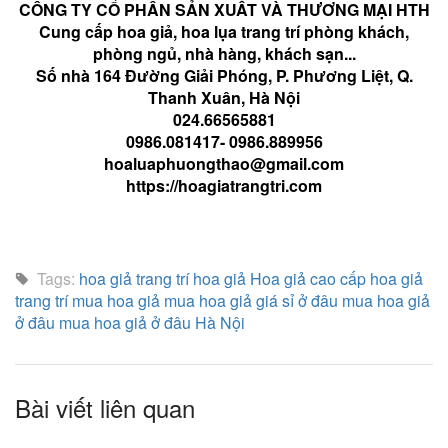
CÔNG TY CỔ PHẦN SẢN XUẤT VÀ THƯƠNG MẠI HTH
Cung cấp hoa giả, hoa lụa trang trí phòng khách,
phòng ngủ, nhà hàng, khách sạn...
Số nhà 164 Đường Giải Phóng, P. Phương Liệt, Q.
Thanh Xuân, Hà Nội
024.66565881
0986.081417- 0986.889956
hoaluaphuongthao@gmail.com
https://hoagiatrangtri.com
Tags:
hoa giả trang trí
hoa giả
Hoa giả cao cấp
hoa giả
trang trí
mua hoa giả
mua hoa giả giá sỉ ở đâu
mua hoa giả
ở đâu
mua hoa giả ở đâu Hà Nội
Bài viết liên quan