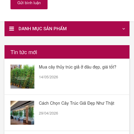
Gửi bình luận
DANH MỤC SẢN PHẨM
Tin tức mới
Mua cây thủy trúc giả ở đâu đẹp, giá tốt?
14/05/2026
Cách Chọn Cây Trúc Giả Đẹp Như Thật
29/04/2026