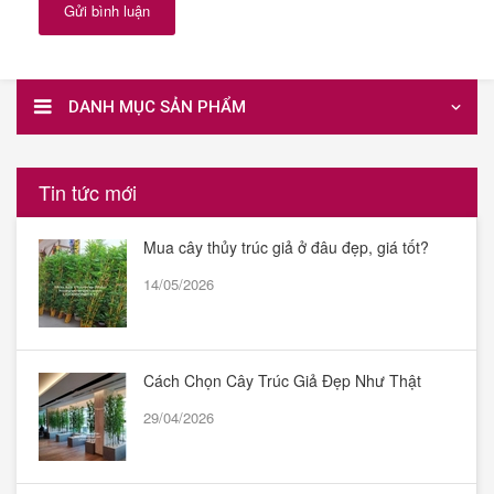
Gửi bình luận
DANH MỤC SẢN PHẨM
Tin tức mới
Mua cây thủy trúc giả ở đâu đẹp, giá tốt?
14/05/2026
Cách Chọn Cây Trúc Giả Đẹp Như Thật
29/04/2026