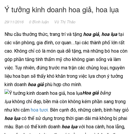
Ý tưởng kinh doanh hoa giả, hoa lụa
29/11/2016
0 Bình luận
Vũ Thị Thảo
Nhu cầu thưởng thức, trang trí và tặng
hoa giả, hoa lụa
tại
các văn phòng, gia đình, cơ quan….tại các thành phố lớn rất
cao. Không chỉ có là món quà dễ tặng, mà những bó hoa còn
góp phần tăng tính thẩm mỹ cho không gian sống và làm
việc. Tuy nhiên, đứng trước ma trận các chủng loại, nguyên
liệu hoa bạn sẽ thấy khó khăn trong việc lựa chọn ý tưởng
kinh doanh
hoa giả
phù hợp cho mình.
Hoa giả
bằng
lụa
không chỉ đẹp, bền mà còn không kém phần sang trọng
như khi cắm
hoa tươi.
Bên cạnh đó, những cành, bình hay giỏ
hoa lụa
có thể sử dụng trong thời gian dài mà không bị phai
màu. Bạn có thể kinh doanh
hoa lụa
với hoa cành, hoa lẵng,