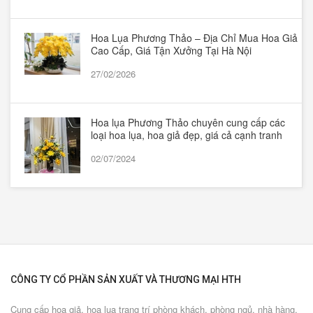
Hoa Lụa Phương Thảo – Địa Chỉ Mua Hoa Giả
Cao Cấp, Giá Tận Xưởng Tại Hà Nội
27/02/2026
Hoa lụa Phương Thảo chuyên cung cấp các
loại hoa lụa, hoa giả đẹp, giá cả cạnh tranh
02/07/2024
CÔNG TY CỔ PHẦN SẢN XUẤT VÀ THƯƠNG MẠI HTH
Cung cấp hoa giả, hoa lụa trang trí phòng khách, phòng ngủ, nhà hàng,