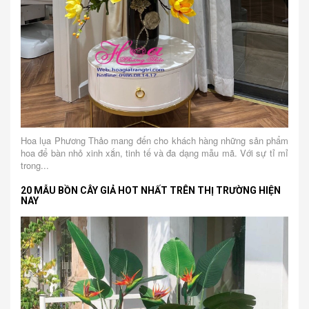
Hoa lụa Phương Thảo mang đến cho khách hàng những sản phẩm
hoa để bàn nhỏ xinh xắn, tinh tế và đa dạng mẫu mã. Với sự tỉ mỉ
trong...
20 MẪU BỒN CÂY GIẢ HOT NHẤT TRÊN THỊ TRƯỜNG HIỆN
NAY