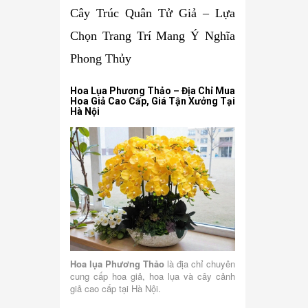
Cây Trúc Quân Tử Giả – Lựa
Chọn Trang Trí Mang Ý Nghĩa
Phong Thủy
Hoa Lụa Phương Thảo – Địa Chỉ Mua
Hoa Giả Cao Cấp, Giá Tận Xưởng Tại
Hà Nội
Hoa lụa Phương Thảo
là địa chỉ chuyên
cung cấp hoa giả, hoa lụa và cây cảnh
giả cao cấp tại Hà Nội.