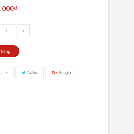
.000₫
+
 hàng
book
Twitter
Google