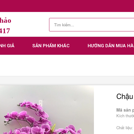
Thảo
.417
NH GIẢ
SẢN PHẨM KHÁC
HƯỚNG DẪN MUA H
Chậu 
Mã sản 
Kích thư
Rộ
Chất liệu