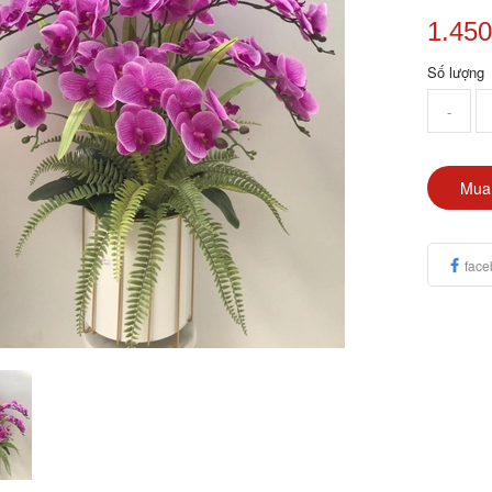
1.450
Số lượng
-
Mua
face