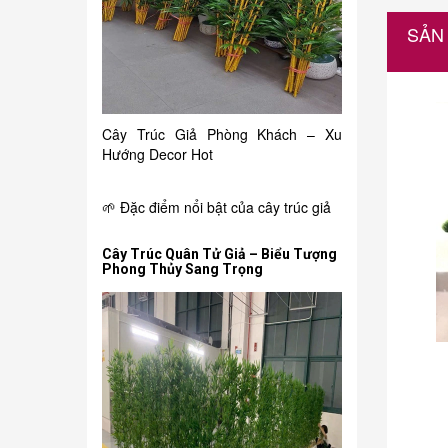
SẢN
Cây Trúc Giả Phòng Khách – Xu
Hướng Decor Hot
🌱 Đặc điểm nổi bật của cây trúc giả
Cây Trúc Quân Tử Giả – Biểu Tượng
Phong Thủy Sang Trọng
150.000₫
i
Chậu hồng môn giả