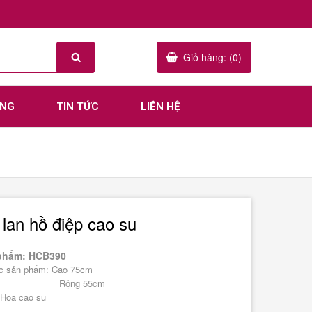
Giỏ hàng: (0)
ÀNG
TIN TỨC
LIÊN HỆ
lan hồ điệp cao su
phẩm: HCB390
ớc sản phẩm: Cao 75cm
ng 55cm
: Hoa cao su