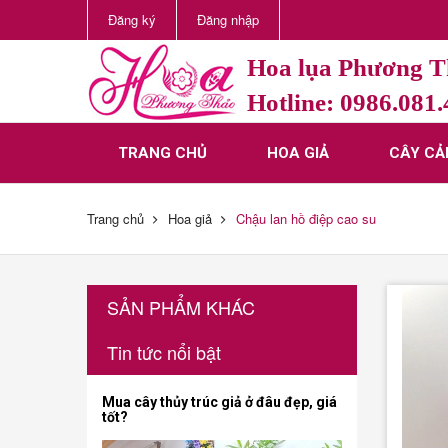
Đăng ký
Đăng nhập
Hoa lụa Phương 
Hotline: 0986.081
TRANG CHỦ
HOA GIẢ
CÂY CẢ
Trang chủ
Hoa giả
Chậu lan hồ điệp cao su
SẢN PHẨM KHÁC
Tin tức nổi bật
Mua cây thủy trúc giả ở đâu đẹp, giá
tốt?