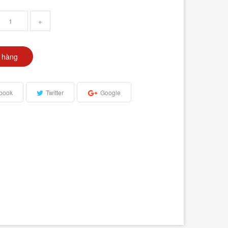
+
 hàng
book
Twitter
Google