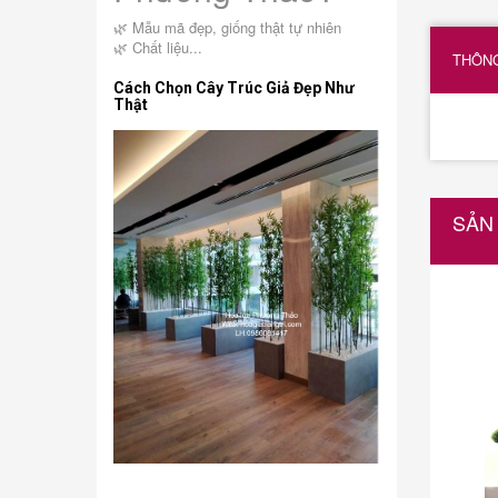
🌿 Mẫu mã đẹp, giống thật tự nhiên
🌿 Chất liệu...
THÔNG
Cách Chọn Cây Trúc Giả Đẹp Như
Thật
SẢN