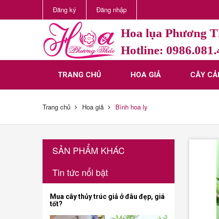
Đăng ký
Đăng nhập
Hoa lụa Phương 
Hotline: 0986.081
TRANG CHỦ
HOA GIẢ
CÂY CẢ
Trang chủ
Hoa giả
Bình hoa ly
SẢN PHẨM KHÁC
Tin tức nổi bật
Mua cây thủy trúc giả ở đâu đẹp, giá
tốt?