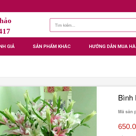
Thảo
.417
NH GIẢ
SẢN PHẨM KHÁC
HƯỚNG DẪN MUA H
Bình 
Mã sản 
650.