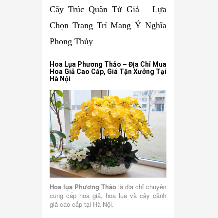
Cây Trúc Quân Tử Giả – Lựa
Chọn Trang Trí Mang Ý Nghĩa
Phong Thủy
Hoa Lụa Phương Thảo – Địa Chỉ Mua
Hoa Giả Cao Cấp, Giá Tận Xưởng Tại
Hà Nội
Hoa lụa Phương Thảo
là địa chỉ chuyên
cung cấp hoa giả, hoa lụa và cây cảnh
giả cao cấp tại Hà Nội.