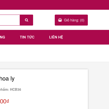
Giỏ hàng: (0)
ÀNG
TIN TỨC
LIÊN HỆ
hoa ly
phẩm: HCB36
000₫