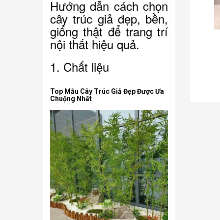
Hướng dẫn cách chọn
cây trúc giả đẹp, bền,
giống thật để trang trí
nội thất hiệu quả.
150.000₫
1. Chất liệu
i
Chậu hồng môn giả
Top Mẫu Cây Trúc Giả Đẹp Được Ưa
Chuộng Nhất