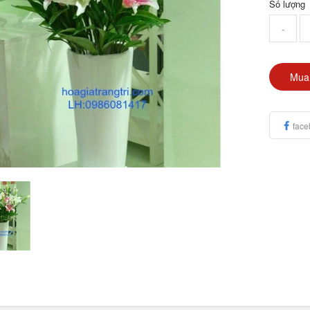
Số lượng
-
Mua
face