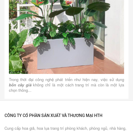
Trong thời đại công nghệ phát triển như hiện nay, việc sử dụng
bồn cây giả
không chỉ là một cách trang trí mà còn là một lựa
chọn thông...
CÔNG TY CỔ PHẦN SẢN XUẤT VÀ THƯƠNG MẠI HTH
Cung cấp hoa giả, hoa lụa trang trí phòng khách, phòng ngủ, nhà hàng,