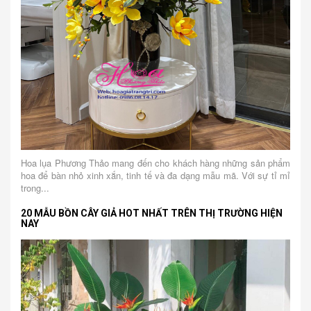
Hoa lụa Phương Thảo mang đến cho khách hàng những sản phẩm
hoa để bàn nhỏ xinh xắn, tinh tế và đa dạng mẫu mã. Với sự tỉ mỉ
trong...
20 MẪU BỒN CÂY GIẢ HOT NHẤT TRÊN THỊ TRƯỜNG HIỆN
NAY