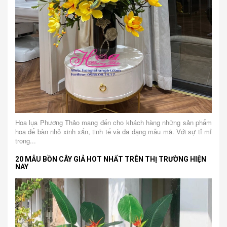
Hoa lụa Phương Thảo mang đến cho khách hàng những sản phẩm
hoa để bàn nhỏ xinh xắn, tinh tế và đa dạng mẫu mã. Với sự tỉ mỉ
trong...
20 MẪU BỒN CÂY GIẢ HOT NHẤT TRÊN THỊ TRƯỜNG HIỆN
NAY