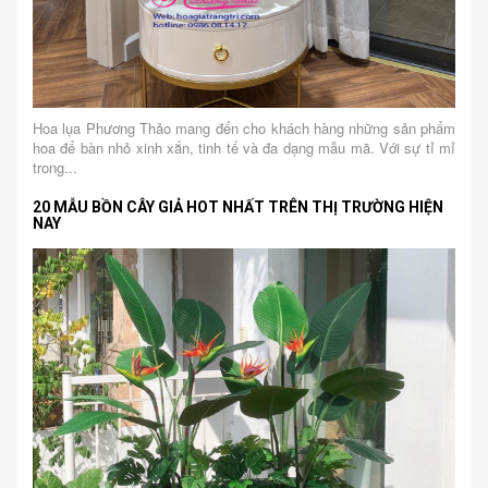
Hoa lụa Phương Thảo mang đến cho khách hàng những sản phẩm
hoa để bàn nhỏ xinh xắn, tinh tế và đa dạng mẫu mã. Với sự tỉ mỉ
trong...
20 MẪU BỒN CÂY GIẢ HOT NHẤT TRÊN THỊ TRƯỜNG HIỆN
NAY