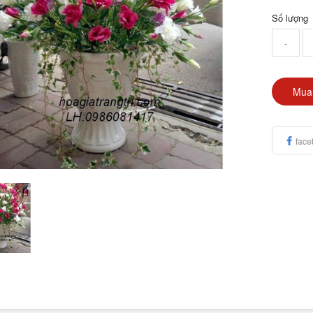
Số lượng
-
Mua
face