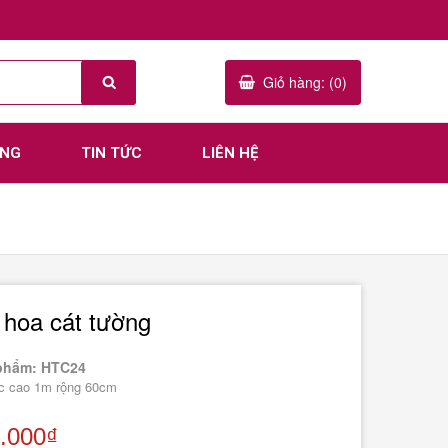
Giỏ hàng: (0)
ÀNG
TIN TỨC
LIÊN HỆ
hoa cát tường
phẩm: HTC24
c cao 1m rộng 60cm
.000₫