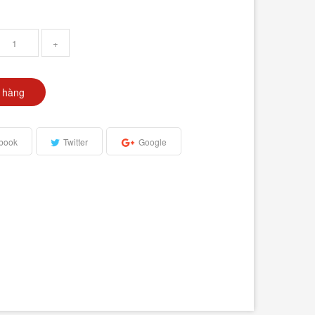
+
 hàng
book
Twitter
Google