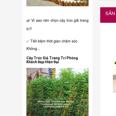
SẢN
🌿 Vì sao nên chọn cây trúc giả trang
trí?
✅ Tiết kiệm thời gian chăm sóc
Không...
Cây Trúc Giả Trang Trí Phòng
Khách Đẹp Hiện Đại
150.000₫
i
Chậu hồng môn giả