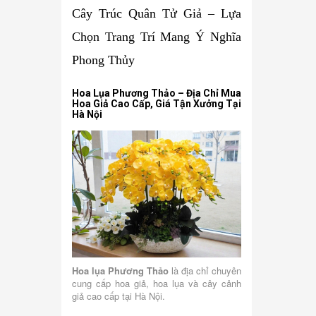
Cây Trúc Quân Tử Giả – Lựa
Chọn Trang Trí Mang Ý Nghĩa
Phong Thủy
Hoa Lụa Phương Thảo – Địa Chỉ Mua
Hoa Giả Cao Cấp, Giá Tận Xưởng Tại
Hà Nội
Hoa lụa Phương Thảo
là địa chỉ chuyên
cung cấp hoa giả, hoa lụa và cây cảnh
giả cao cấp tại Hà Nội.