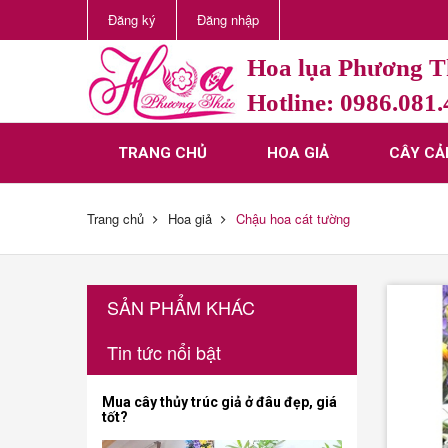
Đăng ký
Đăng nhập
Hoa lụa Phương 
Hotline: 0986.081
TRANG CHỦ
HOA GIẢ
CÂY CẢ
Trang chủ
Hoa giả
Chậu hoa cát tường
SẢN PHẨM KHÁC
Tin tức nổi bật
Mua cây thủy trúc giả ở đâu đẹp, giá
tốt?