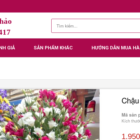
Thảo
.417
NH GIẢ
SẢN PHẨM KHÁC
HƯỚNG DẪN MUA H
Chậu 
Mã sản 
Kích thướ
1.950