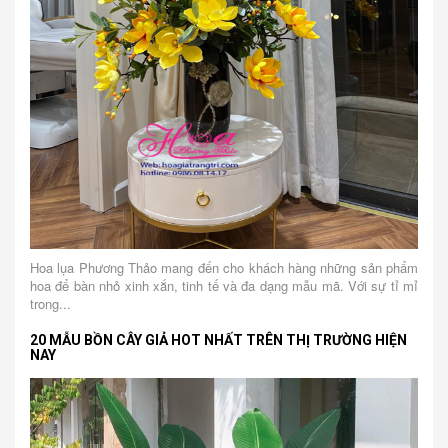
Hoa lụa Phương Thảo mang đến cho khách hàng những sản phẩm
hoa để bàn nhỏ xinh xắn, tinh tế và đa dạng mẫu mã. Với sự tỉ mỉ
trong...
20 MẪU BỒN CÂY GIẢ HOT NHẤT TRÊN THỊ TRƯỜNG HIỆN
NAY