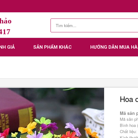
Thảo
.417
NH GIẢ
SẢN PHẨM KHÁC
HƯỚNG DẪN MUA H
Hoa 
Mã sản 
Mã sản p
Bình hoa 
Chất liệu
Kích thướ