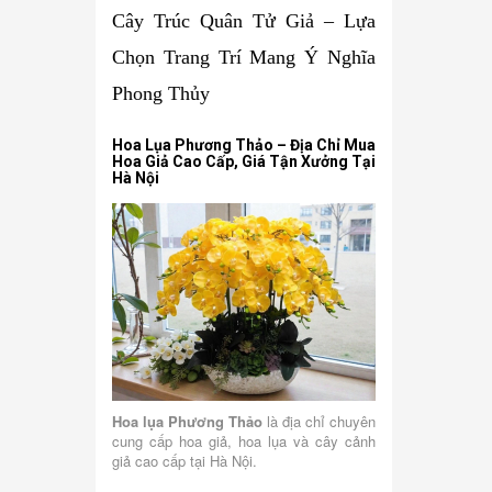
Cây Trúc Quân Tử Giả – Lựa
Chọn Trang Trí Mang Ý Nghĩa
Phong Thủy
Hoa Lụa Phương Thảo – Địa Chỉ Mua
Hoa Giả Cao Cấp, Giá Tận Xưởng Tại
Hà Nội
Hoa lụa Phương Thảo
là địa chỉ chuyên
cung cấp hoa giả, hoa lụa và cây cảnh
giả cao cấp tại Hà Nội.