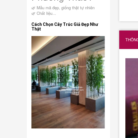
🌿 Mẫu mã đẹp, giống thật tự nhiên
🌿 Chất liệu...
Cách Chọn Cây Trúc Giả Đẹp Như
Thật
THÔNG