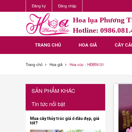
Đăng ký
Đăng nhập
Hoa lụa Phương 
Hotline: 0986.081
TRANG CHỦ
HOA GIẢ
CÂY CẢ
Trang chủ
Hoa giả
Hoa cúc - HĐBN131
SẢN PHẨM KHÁC
Tin tức nổi bật
Mua cây thủy trúc giả ở đâu đẹp, giá
tốt?