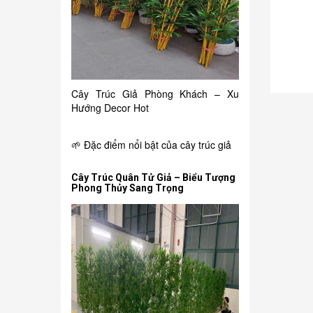
150.000₫
i
Chậu hồng môn giả
Cây Trúc Giả Phòng Khách – Xu
Hướng Decor Hot
🌱 Đặc điểm nổi bật của cây trúc giả
Cây Trúc Quân Tử Giả – Biểu Tượng
Phong Thủy Sang Trọng