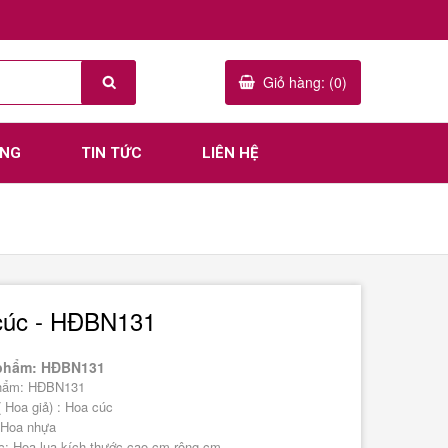
Giỏ hàng: (0)
ÀNG
TIN TỨC
LIÊN HỆ
cúc - HĐBN131
phẩm: HĐBN131
hẩm: HĐBN131
( Hoa giả) : Hoa cúc
: Hoa nhựa
c: Hoa lụa kích thước cao cm rộng cm