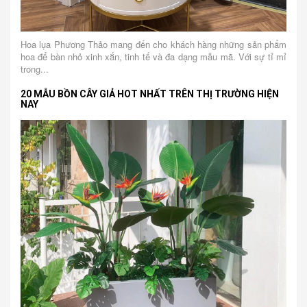
Hoa lụa Phương Thảo mang đến cho khách hàng những sản phẩm
hoa để bàn nhỏ xinh xắn, tinh tế và đa dạng mẫu mã. Với sự tỉ mỉ
trong...
20 MẪU BỒN CÂY GIẢ HOT NHẤT TRÊN THỊ TRƯỜNG HIỆN
NAY