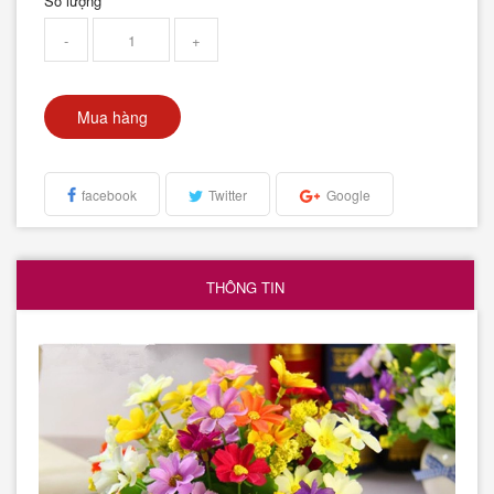
Số lượng
-
+
Mua hàng
facebook
Twitter
Google
THÔNG TIN