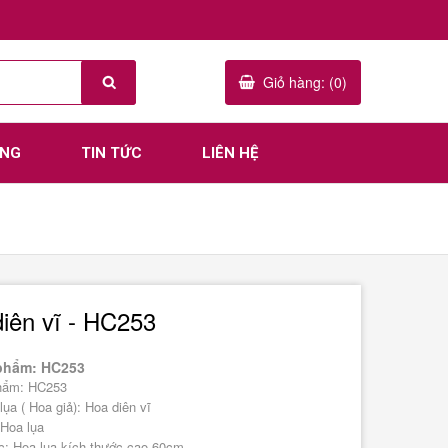
Giỏ hàng: (0)
ÀNG
TIN TỨC
LIÊN HỆ
iên vĩ - HC253
phẩm: HC253
hẩm: HC253
ụa ( Hoa giả): Hoa diên vĩ
 Hoa lụa
c: Hoa lụa kích thước cao 60cm