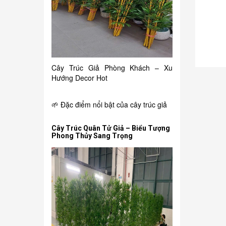
150.000₫
i
Chậu hồng môn giả
Cây Trúc Giả Phòng Khách – Xu
Hướng Decor Hot
🌱 Đặc điểm nổi bật của cây trúc giả
Cây Trúc Quân Tử Giả – Biểu Tượng
Phong Thủy Sang Trọng