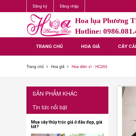
Đăng ký
Đăng nhập
Hoa lụa Phương 
Hotline: 0986.081
TRANG CHỦ
HOA GIẢ
CÂY CẢ
Trang chủ
Hoa giả
Hoa diên vĩ - HC253
SẢN PHẨM KHÁC
Tin tức nổi bật
Mua cây thủy trúc giả ở đâu đẹp, giá
tốt?