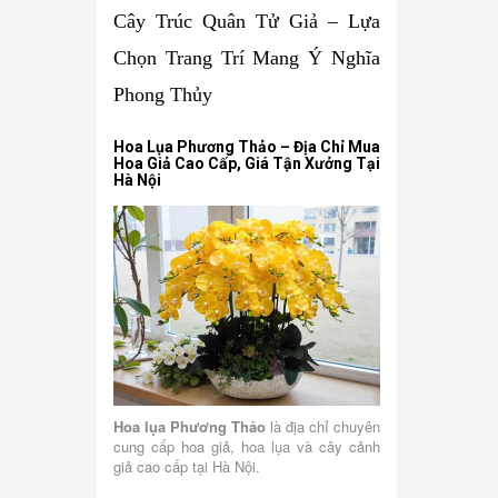
Cây Trúc Quân Tử Giả – Lựa
Chọn Trang Trí Mang Ý Nghĩa
Phong Thủy
Hoa Lụa Phương Thảo – Địa Chỉ Mua
Hoa Giả Cao Cấp, Giá Tận Xưởng Tại
Hà Nội
Hoa lụa Phương Thảo
là địa chỉ chuyên
cung cấp hoa giả, hoa lụa và cây cảnh
giả cao cấp tại Hà Nội.