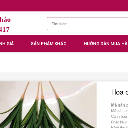
Thảo
.417
NH GIẢ
SẢN PHẨM KHÁC
HƯỚNG DẪN MUA H
Hoa d
Mã sản 
Mã sản p
Cành hoa l
Chất liệu:
Kích thướ