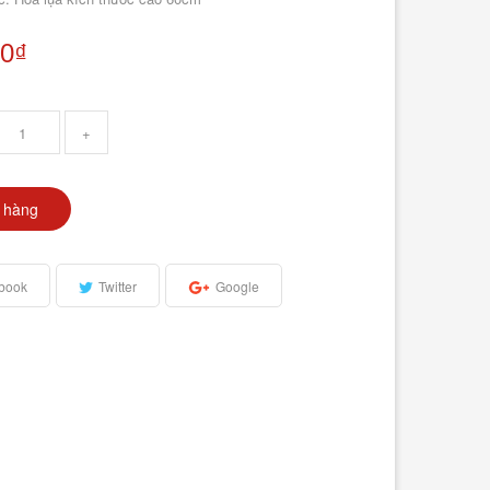
00₫
+
 hàng
book
Twitter
Google