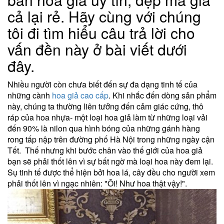
cả lại rẻ. Hãy cùng với chúng
tôi đi tìm hiểu câu trả lời cho
vấn đền này ở bài viết dưới
đây.
Nhiều người còn chưa biết đến sự đa dạng tinh tế của
những cành
hoa giả cao cấp
. Khi nhắc đến dòng sản phẩm
này, chúng ta thường liên tưởng đến cảm giác cứng, thô
ráp của hoa nhựa- một loại hoa giả làm từ những loại vải
đến 90% là nilon qua hình bóng của những gánh hàng
rong tấp nập trên đường phố Hà Nội trong những ngày cận
Tết. Thế nhưng khi bước chân vào thế giới của hoa giả
bạn sẽ phải thốt lên vì sự bất ngờ mà loại hoa này đem lại.
Sụ tinh tế được thể hiện bởi hoa lá, cây đều cho người xem
phải thốt lên vì ngạc nhiên: "Ôi! Như hoa thật vậy!".