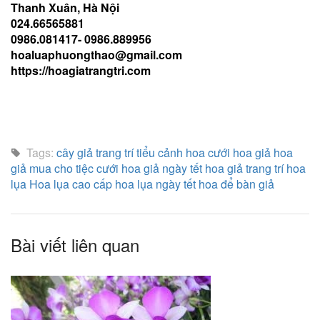
Thanh Xuân, Hà Nội
024.66565881
0986.081417- 0986.889956
hoaluaphuongthao@gmail.com
https://hoagiatrangtri.com
Tags:
cây giả trang trí tiểu cảnh
hoa cưới
hoa giả
hoa
giả mua cho tiệc cưới
hoa giả ngày tết
hoa giả trang trí
hoa
lụa
Hoa lụa cao cấp
hoa lụa ngày tết
hoa để bàn giả
Bài viết liên quan