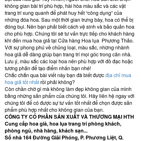
không gian bài trí phù hợp, hài hòa màu sắc và các vật
trang trí xung quanh để phát huy hết “công dụng” của
những đóa hoa. Sau một thời gian trưng bày, hoa có thể bị
đóng bụi. Nên bạn phải biết cách vệ sinh và bảo quản hoa
cho phù hợp. Chúng tôi sẽ tư vấn trực tiếp cho khách hàng
khi đến mua hoa giả tại Cửa hàng Hoa lụa Phương Thảo.
Với sự phong phú về chủng loại, màu sắc, những nhành
hoa giả dễ dàng giúp bạn trang trí mọi góc trong căn nhà.
Lưu ý, màu sắc các loại hoa nên phù hợp với đồ đạc hoặc
tương phản để tạo điểm nhấn bạn nhé!
Chắc chắn qua bài viết này bạn đã biết được
địa chỉ mua
hoa giả tốt nhất
rồi phải không?
Còn chần chờ gì mà không làm đẹp không gian của mình
bằng những sản phẩm của chúng tôi. Hãy liên hệ ngay với
chúng tôi để có được sự tư vấn tốt nhất để chọn được sản
phẩm phù hợp nhất cho không gian của bạn.
CÔNG TY CỔ PHẦN SẢN XUẤT VÀ THƯƠNG MẠI HTH
Cung cấp hoa giả, hoa lụa trang trí phòng khách,
phòng ngủ, nhà hàng, khách sạn...
Số nhà 164 Đường Giải Phóng, P. Phương Liệt, Q.