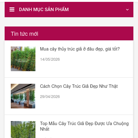
DANH MỤC SẢN PHẨM
Tin tức mới
Mua cây thủy trúc giả ở đâu đẹp, giá tốt?
14/05/2026
Cách Chọn Cây Trúc Giả Đẹp Như Thật
29/04/2026
Top Mẫu Cây Trúc Giả Đẹp Được Ưa Chuộng
Nhất