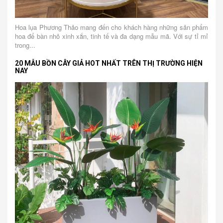
Hoa lụa Phương Thảo mang đến cho khách hàng những sản phẩm
hoa để bàn nhỏ xinh xắn, tinh tế và đa dạng mẫu mã. Với sự tỉ mỉ
trong...
20 MẪU BỒN CÂY GIẢ HOT NHẤT TRÊN THỊ TRƯỜNG HIỆN
NAY