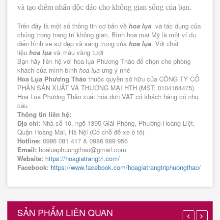
và tạo điểm nhấn độc đáo cho không gian sống của bạn.
Trên đây là một số thông tin cơ bản về
hoa lụa
và tác dụng của
chúng trong trang trí không gian. Bình hoa mai Mỹ là một ví dụ
điển hình về sự đẹp và sang trọng của
hoa lụa
. Với chất
liệu
hoa lụa
và màu vàng tươi
Bạn hãy liên hệ với hoa lụa Phương Thảo để chọn cho phòng
khách của mình bình
hoa lụa
ưng ý nhé
Hoa Lụa Phương Thảo
thuộc quyền sở hữu của CÔNG TY CỔ
PHẦN SẢN XUẤT VÀ THƯƠNG MẠI HTH (MST: 0104164475).
Hoa Lụa Phương Thảo xuất hóa đơn VAT có khách hàng có nhu
cầu
Thông tin liên hệ:
Địa chỉ:
Nhà số 10, ngõ 1395 Giải Phóng, Phường Hoàng Liệt,
Quận Hoàng Mai, Hà Nội (Có chỗ để xe ô tô)
Hotline:
0986 081 417
&
0986 889 956
Email:
hoaluaphuongthao@gmail.com
Website:
https://hoagiatrangtri.com/
Facebook:
https://www.facebook.com/hoagiatrangtriphuongthao/
SẢN PHẨM LIÊN QUAN