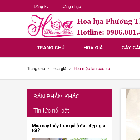
Đăng ký
Đăng nhập
Hoa lụa Phương 
Hotline: 0986.081
TRANG CHỦ
HOA GIẢ
CÂY CẢ
Trang chủ
Hoa giả
Hoa mộc lan cao su
SẢN PHẨM KHÁC
Tin tức nổi bật
Mua cây thủy trúc giả ở đâu đẹp, giá
tốt?