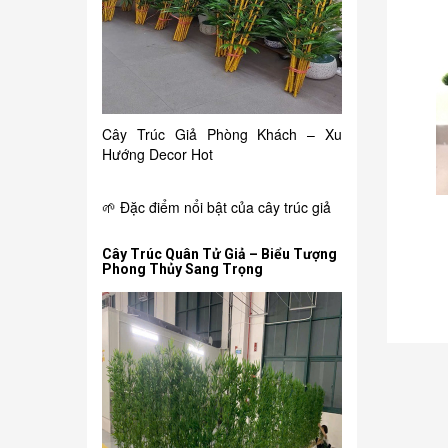
Cây Trúc Giả Phòng Khách – Xu
Hướng Decor Hot
🌱 Đặc điểm nổi bật của cây trúc giả
150.000₫
Cây Trúc Quân Tử Giả – Biểu Tượng
Phong Thủy Sang Trọng
i
Chậu hồng môn giả