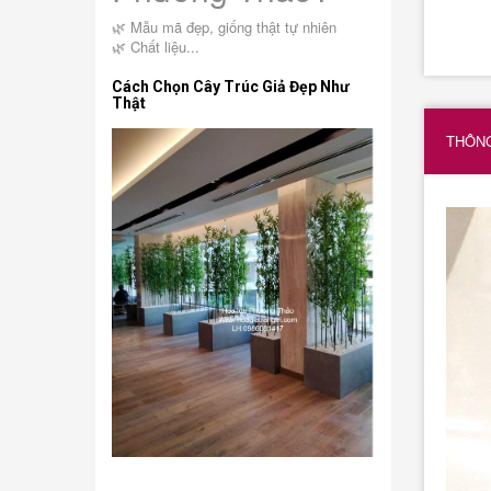
🌿 Mẫu mã đẹp, giống thật tự nhiên
🌿 Chất liệu...
Cách Chọn Cây Trúc Giả Đẹp Như
Thật
THÔNG