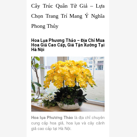
Cây Trúc Quân Tử Giả – Lựa
Chọn Trang Trí Mang Ý Nghĩa
Phong Thủy
Hoa Lụa Phương Thảo – Địa Chỉ Mua
Hoa Giả Cao Cấp, Giá Tận Xưởng Tại
Hà Nội
Hoa lụa Phương Thảo
là địa chỉ chuyên
cung cấp hoa giả, hoa lụa và cây cảnh
giả cao cấp tại Hà Nội.