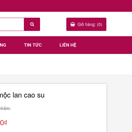
Giỏ hàng: (0)
ÀNG
TIN TỨC
LIÊN HỆ
ộc lan cao su
phẩm:
00₫