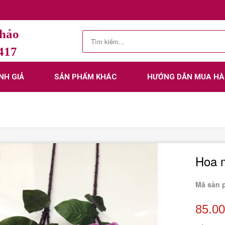
Thảo
.417
NH GIẢ
SẢN PHẨM KHÁC
HƯỚNG DẪN MUA H
Hoa m
Mã sản 
85.0