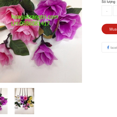
Số lượng
-
Mua
face