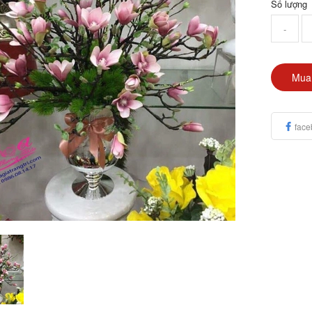
Số lượng
-
Mua
face