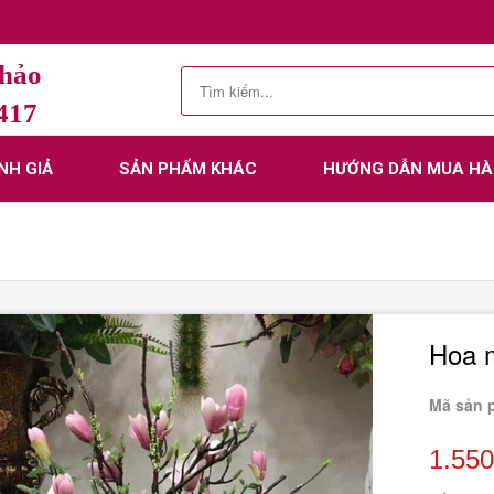
Thảo
.417
NH GIẢ
SẢN PHẨM KHÁC
HƯỚNG DẪN MUA H
Hoa 
Mã sản 
1.550