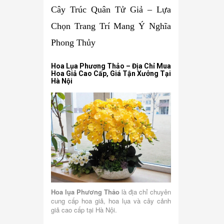
Cây Trúc Quân Tử Giả – Lựa
Chọn Trang Trí Mang Ý Nghĩa
Phong Thủy
Hoa Lụa Phương Thảo – Địa Chỉ Mua
Hoa Giả Cao Cấp, Giá Tận Xưởng Tại
Hà Nội
Hoa lụa Phương Thảo
là địa chỉ chuyên
cung cấp hoa giả, hoa lụa và cây cảnh
giả cao cấp tại Hà Nội.