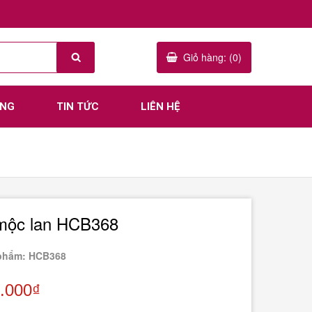
Giỏ hàng: (0)
ÀNG
TIN TỨC
LIÊN HỆ
mộc lan HCB368
phẩm: HCB368
.000₫