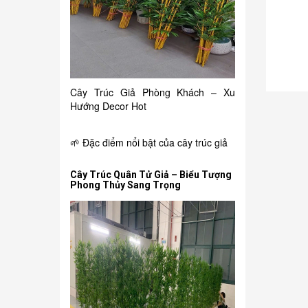
150.000₫
i
Chậu hồng môn giả
Cây Trúc Giả Phòng Khách – Xu
Hướng Decor Hot
🌱 Đặc điểm nổi bật của cây trúc giả
Cây Trúc Quân Tử Giả – Biểu Tượng
Phong Thủy Sang Trọng