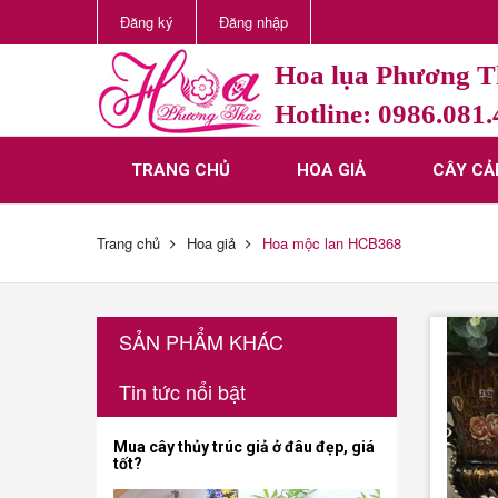
Đăng ký
Đăng nhập
Hoa lụa Phương 
Hotline: 0986.081
TRANG CHỦ
HOA GIẢ
CÂY CẢ
Trang chủ
Hoa giả
Hoa mộc lan HCB368
SẢN PHẨM KHÁC
Tin tức nổi bật
Mua cây thủy trúc giả ở đâu đẹp, giá
tốt?