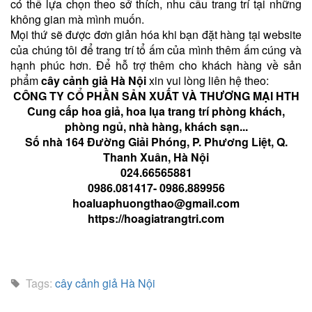
có thể lựa chọn theo sở thích, nhu cầu trang trí tại những
không gian mà mình muốn.
Mọi thứ sẽ được đơn giản hóa khi bạn đặt hàng tại website
của chúng tôi để trang trí tổ ấm của mình thêm ấm cúng và
hạnh phúc hơn. Để hỗ trợ thêm cho khách hàng về sản
phẩm
cây cảnh giả Hà Nội
xin vui lòng liên hệ theo:
CÔNG TY CỔ PHẦN SẢN XUẤT VÀ THƯƠNG MẠI HTH
Cung cấp hoa giả, hoa lụa trang trí phòng khách,
phòng ngủ, nhà hàng, khách sạn...
Số nhà 164 Đường Giải Phóng, P. Phương Liệt, Q.
Thanh Xuân, Hà Nội
024.66565881
0986.081417- 0986.889956
hoaluaphuongthao@gmail.com
https://hoagiatrangtri.com
Tags:
cây cảnh giả Hà Nội