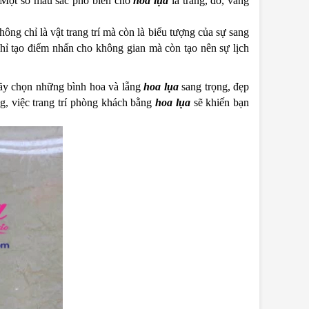
 Một số màu sắc phổ biến cho
hoa lụa
là trắng, đỏ, vàng
ông chỉ là vật trang trí mà còn là biểu tượng của sự sang
hỉ tạo điểm nhấn cho không gian mà còn tạo nên sự lịch
Hãy chọn những bình hoa và lẵng
hoa lụa
sang trọng, đẹp
g, việc trang trí phòng khách bằng
hoa lụa
sẽ khiến bạn