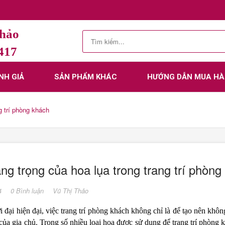
Thảo
.417
NH GIẢ
SẢN PHẨM KHÁC
HƯỚNG DẪN MUA H
g trí phòng khách
ng trọng của hoa lụa trong trang trí phòng
4
0 Bình luận
Vũ Thị Thảo
i đại hiện đại, việc trang trí phòng khách không chỉ là để tạo nên kh
ủa gia chủ. Trong số nhiều loại hoa được sử dụng để trang trí phòng 