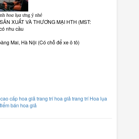
ình
hoa lụa
ưng ý nhé
N SẢN XUẤT VÀ THƯƠNG MẠI HTH (MST:
có nhu cầu
ng Mai, Hà Nội (Có chỗ để xe ô tô)
 cao cấp
hoa giả trang trí
hoa giả trang trí
Hoa lụa
điểm bán hoa giả