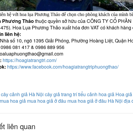
liên hệ với hoa lụa Phương Thảo để chọn cho phòng khách của mình b
a Phương Thảo
thuộc quyền sở hữu của CÔNG TY CỔ PHẦ
475). Hoa Lụa Phương Thảo xuất hóa đơn VAT có khách hàng 
n liên hệ:
Nhà số 10, ngõ 1395 Giải Phóng, Phường Hoàng Liệt, Quận Hoà
:
0986 081 417
&
0986 889 956
oaluaphuongthao@gmail.com
:
https://hoagiatrangtri.com/
ok:
https://www.facebook.com/hoagiatrangtriphuongthao/
:
cây cảnh giả Hà Nội
cây giả trang trí tiểu cảnh
hoa giả
Hoa giả
mua hoa giả
mua hoa giả ở đâu
mua hoa giả ở đâu Hà Nội
địa 
ết liên quan