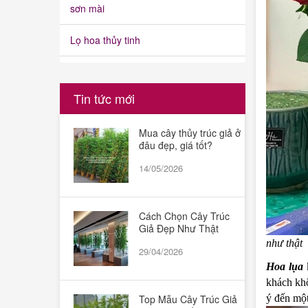
sơn mài
Lọ hoa thủy tinh
Cây cảnh giả
Tin tức mới
Quả giả
Mua cây thủy trúc giả ở
Cành lá giả
đâu đẹp, giá tốt?
Hoa kết chữ, hoa đại hội, hoa đường
14/05/2026
phố
Cách Chọn Cây Trúc
Giả Đẹp Như Thật
Phụ kiện khác
như thật
29/04/2026
Thảm cỏ nhân tạo
Hoa lụa
k
khách khô
Bình ngâm rượu,bình ngâm sâm
Top Mẫu Cây Trúc Giả
ý đến một