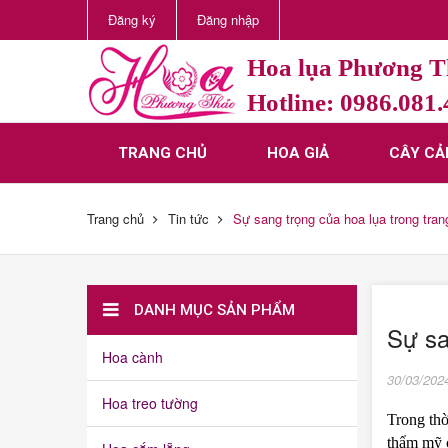
Đăng ký
Đăng nhập
Hoa lụa Phương 
Hotline: 0986.081
TRANG CHỦ
HOA GIẢ
CÂY CẢ
Trang chủ
Tin tức
Sự sang trọng của hoa lụa trong tran
DANH MỤC SẢN PHẨM
Sự sa
Hoa cành
30/03/202
Hoa treo tường
Trong thờ
thẩm mỹ c