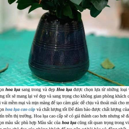
ọn
hoa lụa
sang trong và đẹp
Hoa lụa
được chọn lựa từ những loại v
ng tốt sẽ mang lại vẻ đẹp và sang trọng cho không gian phòng khác
i vải mềm mại và mịn màng để tạo cảm giác dễ chịu và thoải mái cho m
ọn
hoa lụa cao cấp
và chất lượng tốt Để đảm bảo được chất lượng củ
tín trên thị trường. Hoa lụa cao cấp sẽ có giá thành cao hơn nhưng sẽ 
ọn màu sắc phù hợp Màu sắc của
hoa lụa
cũng rất quan trọng trong v