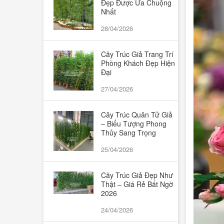
Đẹp Được Ưa Chuộng
Bình thả cá, trồng cây thủy sinh, thả
Nhất
28/04/2026
hoa
Cây Trúc Giả Trang Trí
Cây cảnh nhỏ
Phòng Khách Đẹp Hiện
Đại
Hoa để trang trí tượng Bác, bục phát
27/04/2026
biểu, hoa để bàn họp
Cây Trúc Quân Tử Giả
– Biểu Tượng Phong
Chậu, giỏ,cốc hoa nhựa
Thủy Sang Trọng
Quà tặng Valentine, 8/3 và 20/10
25/04/2026
Cây Trúc Giả Đẹp Như
Thật – Giá Rẻ Bất Ngờ
2026
24/04/2026