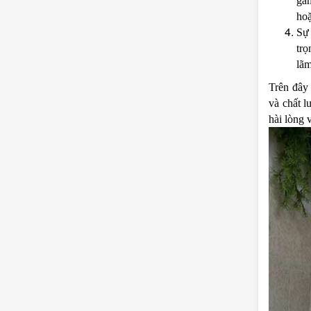
gam
hoặ
Sự
trọ
lãm
Trên đây
và chất l
hài lòng 