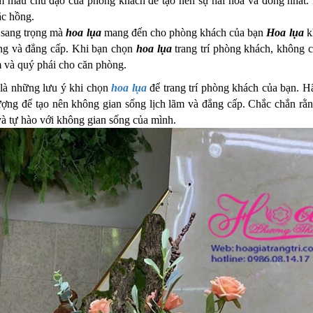
 màu chủ đạo của phòng khách để tạo nên sự hài hòa và đồng nhất.
c hồng.
 sang trọng mà
hoa lụa
mang đến cho phòng khách của bạn
Hoa lụa
kh
ng và đẳng cấp. Khi bạn chọn
hoa lụa
trang trí phòng khách, không c
 và quý phái cho căn phòng.
 là những lưu ý khi chọn
hoa lụa
để trang trí phòng khách của bạn. 
ượng để tạo nên không gian sống lịch lãm và đẳng cấp. Chắc chắn rằn
và tự hào với không gian sống của mình.