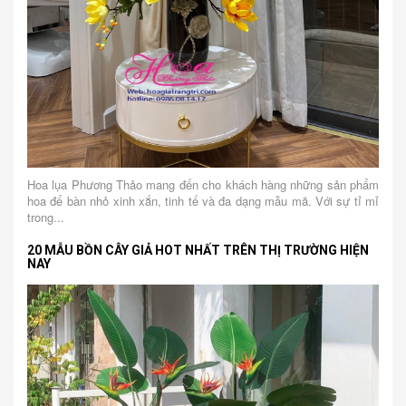
Hoa lụa Phương Thảo mang đến cho khách hàng những sản phẩm
hoa để bàn nhỏ xinh xắn, tinh tế và đa dạng mẫu mã. Với sự tỉ mỉ
trong...
20 MẪU BỒN CÂY GIẢ HOT NHẤT TRÊN THỊ TRƯỜNG HIỆN
NAY