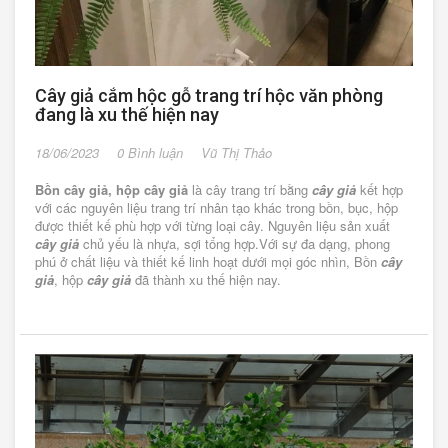
Cây giả cắm hộc gỗ trang trí hộc văn phòng
đang là xu thế hiện nay
18/06/2023
0 Bình luận
Vũ Thị Thảo
Bồn cây giả, hộp cây giả
là cây trang trí bằng
cây giả
kết hợp
với các nguyên liệu trang trí nhân tạo khác trong bồn, bục, hộp
được thiết kế phù hợp với từng loại cây. Nguyên liệu sản xuất
cây giả
chủ yếu là nhựa, sợi tổng hợp.Với sự đa dạng, phong
phú ở chất liệu và thiết kế linh hoạt dưới mọi góc nhìn, Bồn
cây
giả
, hộp
cây giả
đã thành xu thế hiện nay.