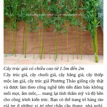
Cây trúc giả có chiều cao từ 1.5m đến 2m
Cây trúc giả, cây chuối giả, cây bằng giả, cây thiếp
mộc lan giả, cây trúc giả Phương Thảo giống cây thật
và được làm theo công nghệ tiên tiến đảm bảo không
mối mọt, ẩm mốc,... mang lại tính thẩm mỹ và độ bền
cho công trình kiến
trúc.
Bạn có thể trang trí hàng rào
giả tre ở những vị trí như chân cầu thang, nhà nghỉ,