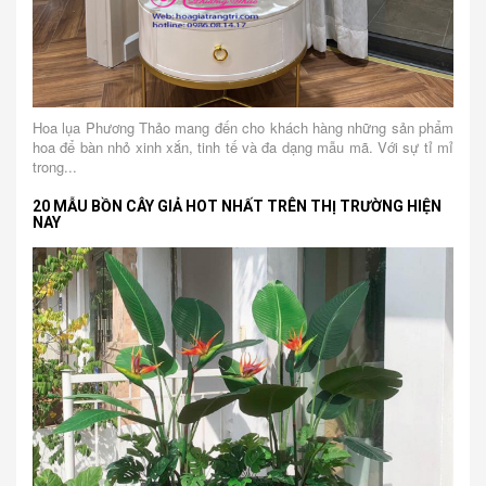
Hoa lụa Phương Thảo mang đến cho khách hàng những sản phẩm
hoa để bàn nhỏ xinh xắn, tinh tế và đa dạng mẫu mã. Với sự tỉ mỉ
trong...
20 MẪU BỒN CÂY GIẢ HOT NHẤT TRÊN THỊ TRƯỜNG HIỆN
NAY