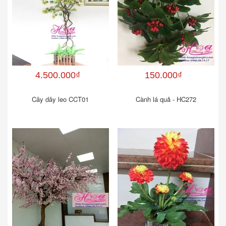
4.500.000₫
150.000₫
Cây dây leo CCT01
Cành lá quả - HC272