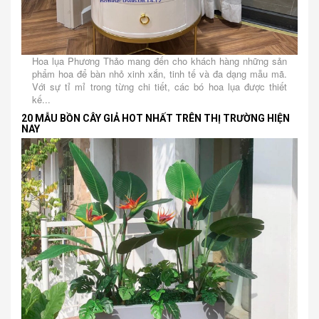
Hoa lụa Phương Thảo mang đến cho khách hàng những sản
phẩm hoa để bàn nhỏ xinh xắn, tinh tế và đa dạng mẫu mã.
Với sự tỉ mỉ trong từng chi tiết, các bó hoa lụa được thiết
kế...
20 MẪU BỒN CÂY GIẢ HOT NHẤT TRÊN THỊ TRƯỜNG HIỆN
NAY