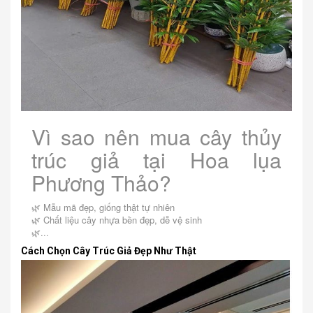
Vì sao nên mua cây thủy
trúc giả tại Hoa lụa
Phương Thảo?
🌿 Mẫu mã đẹp, giống thật tự nhiên
🌿 Chất liệu cây nhựa bền đẹp, dễ vệ sinh
🌿...
Cách Chọn Cây Trúc Giả Đẹp Như Thật