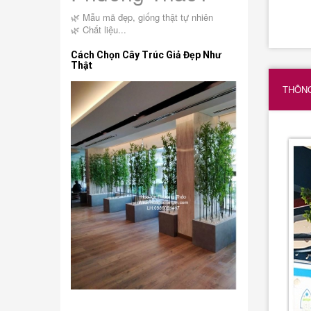
🌿 Mẫu mã đẹp, giống thật tự nhiên
🌿 Chất liệu...
Cách Chọn Cây Trúc Giả Đẹp Như
Thật
THÔNG