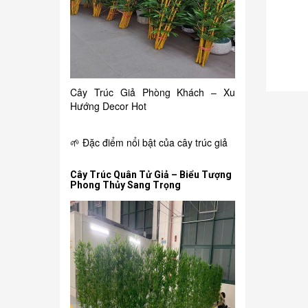
150.000₫
i
Chậu hồng môn giả
Cây Trúc Giả Phòng Khách – Xu
Hướng Decor Hot
🌱 Đặc điểm nổi bật của cây trúc giả
Cây Trúc Quân Tử Giả – Biểu Tượng
Phong Thủy Sang Trọng