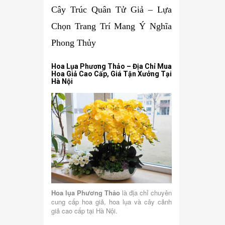
Cây Trúc Quân Tử Giả – Lựa
Chọn Trang Trí Mang Ý Nghĩa
Phong Thủy
Hoa Lụa Phương Thảo – Địa Chỉ Mua
Hoa Giả Cao Cấp, Giá Tận Xưởng Tại
Hà Nội
Hoa lụa Phương Thảo
là địa chỉ chuyên
cung cấp hoa giả, hoa lụa và cây cảnh
giả cao cấp tại Hà Nội.