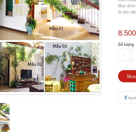
Mục đính:
lạ cho că
8.500
Số lượng
-
Mua
face