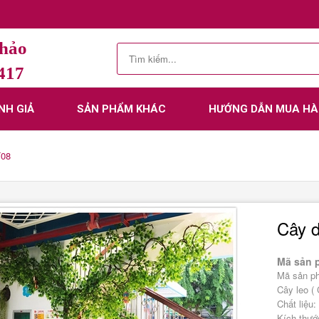
Thảo
.417
NH GIẢ
SẢN PHẨM KHÁC
HƯỚNG DẪN MUA H
T08
Cây 
Mã sản 
Mã sản p
Cây leo ( 
Chất liệu:
Kích thước