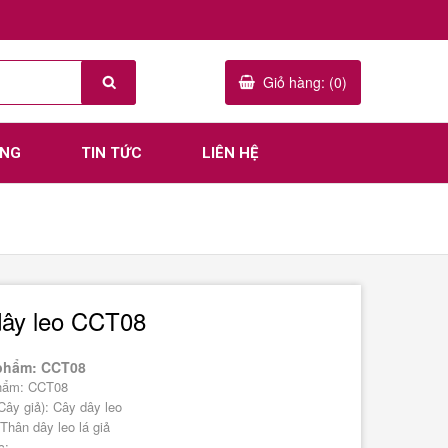
Giỏ hàng: (0)
ÀNG
TIN TỨC
LIÊN HỆ
dây leo CCT08
phẩm: CCT08
hẩm: CCT08
Cây giả): Cây dây leo
 Thân dây leo lá giả
:....