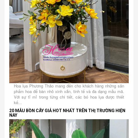
Hoa lụa Phương Thảo mang đến cho khách hàng những sản
phẩm hoa để bàn nhỏ xinh xắn, tinh tế và đa dạng mẫu mã.
Với sự tỉ mỉ trong từng chi tiết, các bó hoa lụa được thiết
kế...
20 MẪU BỒN CÂY GIẢ HOT NHẤT TRÊN THỊ TRƯỜNG HIỆN
NAY