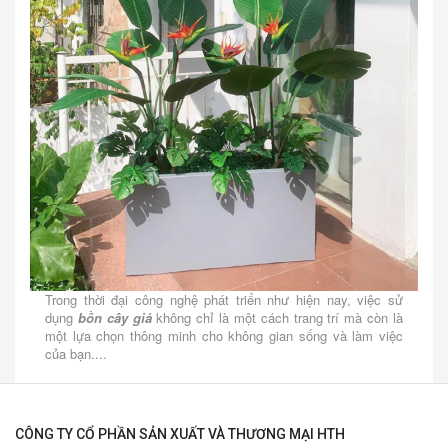
Trong thời đại công nghệ phát triển như hiện nay, việc sử
dụng
bồn cây giả
không chỉ là một cách trang trí mà còn là
một lựa chọn thông minh cho không gian sống và làm việc
của bạn....
CÔNG TY CỔ PHẦN SẢN XUẤT VÀ THƯƠNG MẠI HTH