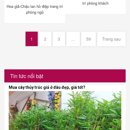
trí phòng khách
Hoa giả-Chậu lan hồ điệp trang trí
phòng ngủ
1
2
3
...
59
Trang sau
Tin tức nổi bật
Mua cây thủy trúc giả ở đâu đẹp, giá tốt?