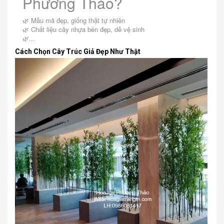
Phương Thảo?
🌿 Mẫu mã đẹp, giống thật tự nhiên
🌿 Chất liệu cây nhựa bền đẹp, dễ vệ sinh
🌿...
Cách Chọn Cây Trúc Giả Đẹp Như Thật