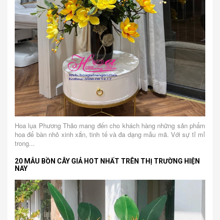
Hoa lụa Phương Thảo mang đến cho khách hàng những sản phẩm
hoa để bàn nhỏ xinh xắn, tinh tế và đa dạng mẫu mã. Với sự tỉ mỉ
trong...
20 MẪU BỒN CÂY GIẢ HOT NHẤT TRÊN THỊ TRƯỜNG HIỆN
NAY