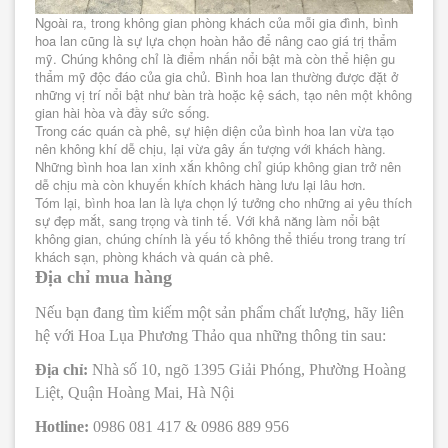
Ngoài ra, trong không gian phòng khách của mỗi gia đình, bình
hoa lan cũng là sự lựa chọn hoàn hảo để nâng cao giá trị thẩm
mỹ. Chúng không chỉ là điểm nhấn nổi bật mà còn thể hiện gu
thẩm mỹ độc đáo của gia chủ. Bình hoa lan thường được đặt ở
những vị trí nổi bật như bàn trà hoặc kệ sách, tạo nên một không
gian hài hòa và đầy sức sống.
Trong các quán cà phê, sự hiện diện của bình hoa lan vừa tạo
nên không khí dễ chịu, lại vừa gây ấn tượng với khách hàng.
Những bình hoa lan xinh xắn không chỉ giúp không gian trở nên
dễ chịu mà còn khuyến khích khách hàng lưu lại lâu hơn.
Tóm lại, bình hoa lan là lựa chọn lý tưởng cho những ai yêu thích
sự đẹp mắt, sang trọng và tinh tế. Với khả năng làm nổi bật
không gian, chúng chính là yếu tố không thể thiếu trong trang trí
khách sạn, phòng khách và quán cà phê.
Địa chỉ mua hàng
Nếu bạn đang tìm kiếm một sản phẩm chất lượng, hãy liên
hệ với Hoa Lụa Phương Thảo qua những thông tin sau:
Địa chỉ:
Nhà số 10, ngõ 1395 Giải Phóng, Phường Hoàng
Liệt, Quận Hoàng Mai, Hà Nội
Hotline:
0986 081 417 & 0986 889 956