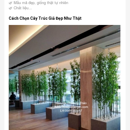
🌿 Mẫu mã đẹp, giống thật tự nhiên
🌿 Chất liệu...
Cách Chọn Cây Trúc Giả Đẹp Như Thật